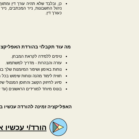
ניהול החשבונות, נייר המכתבים, ניי
כעורך דין.
מה עוד תקבל/י בהורדת האפליקצי
טיפים ללמידה לקראת המבחן.
עזרה והבהרות - מדריך למשתמש.
נוחות באימון ושיפור המיומנות שלך 
חווית לימוד מהנה ונוחות שימוש בכל מקום, איתך בנייד גם ב ine
סיוע לחיזוק הקשב והחוסן המנטלי ש
בונוס מיוחד למורידים הראשונים (עד יוני 2024) מוגבל בזמן - פרטים נוספים במדריך למשתמש בתוך הא
האפליקציה זמינה להורדה עכשיו ב
הורד/י עכשיו א