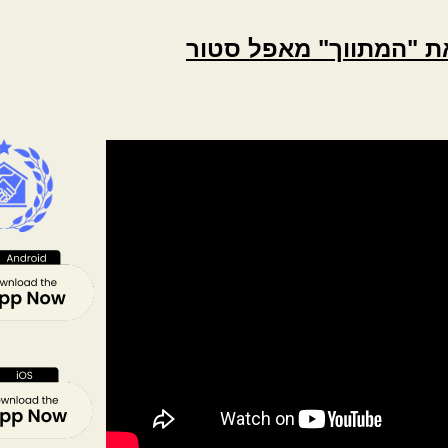
את "המתווך" מאפל סטור