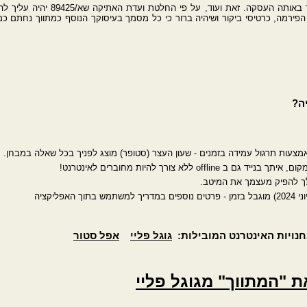
כן, ובלבד שלא תהיה עורך דין ומתווך באותה העסקה. זאת ועוד, על פי הח
ר הפירמה, כרטיסי ביקור ושיהיה ברור כי כל מסמך בעיסוקך הנוסף כמתווך נחתם כמ
ה?
באמצעות תרגול עמידה בזמנים - שעון העצר (סטופר) מוצג לפניך בכל שאלה במבחן.
offl ללא צורך להיות מחוברים לאינטרנט!
לך להפיק מעצמך את המיטב.
פליקציה
חנויות האינטרנט המובילות:
גוגל פליי
אפל סטור
ת "המתווך" מגוגל פליי