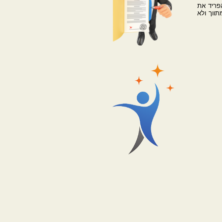
לטת ועדת האתיקה שא/89425 יהיה עליך להפריד את
תווך ולא