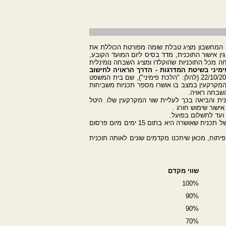
ה. המחשבון מציג טבלת שומה מפורטת הכוללת את
אישור התוכנית, מדד בסיס ליום המועד הקובע,
 מכל התוכניות שהוקלדו ומציג השבחה נומינלית
יני בשיטת המדרגות - הדרך הראויה לחישוב
ברע"א 4217/04 ציון פימיני נ' הועדה המקומית לתכנון ובניה בירושלים ניתן ביום 22/10/2006 (להלן: "הלכת פימיני"), שם בית המשפט
מקרקעין במצב בו אושרו מספר תכניות משביחות
 והביאה בכך לעליית שווי המקרקעין שלו. היטל
ישור שימוש חורג .
ועד לתשלום בפועל.
המועד הקובע לענין ההשבחה עקב אישור תכנית נקבע בסעיף 119 לחוק התכנון והבניה הקובע כי תחילתה של תכנית שאושרה היא בתום 15 ימים מיום פרסום
יתוח, מכאן שיתכנו מקדמים שונים לאותה תוכנית
שווי מקדם
100%
90%
90%
70%