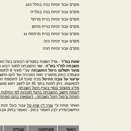
מקדם עבור זכויות בניה בחלל הגג
מקדם עבור זכויות בניה בגלריה
מקדם עבור זכויות בניית מרתף
מקדם עבור זכויות בניית מחסן
מקדם עבור זכויות בניית מרפסת גג
מקדם עבור זכויות גינה
מקדם עבור זכויות חניה
שטח במ"ר
- גודל השטח במטרים רבועים בעל הזכו
השבחה למ"ר בש"ח
- שווי ההשבחה למטר רבוע א
מועד תשלום היטל ההשבחה
עפ"י ס
והצמדה כחוק מתאריך חוזה המכירה ועד ליום התש
ערעור על גובה ההיטל
לכשעצמו, ניתן לפנות בתוך 45 יום ליושב ראש מועצת שמאי המקרקעין בבקשה למנוי שמאי מכריע לצורך הכרעה בענין גובה החיוב.
מידע מקצועי נוסף בעניין היטל השבחה
דוגמת חישוב ההשבחה ברצף תוכניות לפי החלטת ב
הפחת וביטול היטל השבחה - דוגמאות בהם הופחת
האתר פותח ע''י
עורך דין שרון טל
עבור בעלי זכות 
החישוב/מידע לבין האמור בחוק - האמור בחוק גוב
ראשי
מקרקעין
עבודה