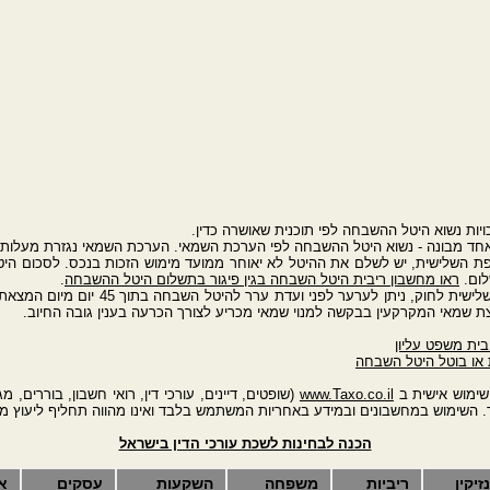
יות נשוא היטל ההשבחה לפי תוכנית שאושרה כדין.
חד מבונה - נשוא היטל ההשבחה לפי הערכת השמאי. הערכת השמאי נגזרת מעלות ב
עיף 9 לתוספת השלישית, יש לשלם את ההיטל לא יאוחר ממועד מימוש הזכות בנכס. לסכום 
לום.
ראו מחשבון ריבית היטל השבחה בגין פיגור בתשלום היטל ההשבחה
.
מכח סעיף 14 לתוספת השלישית לחוק, ני
ית משפט עליון
 או בוטל היטל השבחה
שימוש אישית ב
www.Taxo.co.il
(שופטים, דיינים, עורכי דין, רואי חשבון, בוררים,
ר. השימוש במחשבונים ובמידע באחריות המשתמש בלבד ואינו מהווה תחליף ליעוץ מש
הכנה לבחינות לשכת עורכי הדין בישראל
נזיקין
ריביות
משפחה
השקעות
עסקים
א