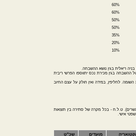
60%
60%
50%
50%
35%
20%
10%
ניה ריאלית בגין נושא ההשבחה.
היטל ההשבחה בגין מכירת נכס יתווספו הפרשי ריבית
תן לערער לפני ועדת ערר להיטל השבחה בתוך 45 יום מיום המצאת השומה. לחליפין, במידה ואין חולק על עצם החיוב
 מגשרים). ט.ל.ח - בכל מקרה של סתירה בין תוצאות
פטי אישי.
קטואריה
מועדים
שכ"ט