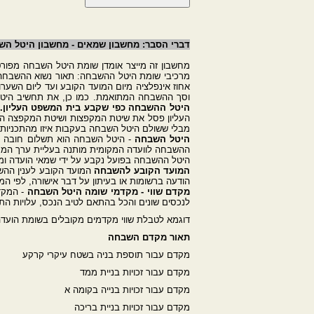
דברי הסבר: מחשבון שמאים - מחשבון היטל ה
מחשבון זה מייצר אומדן שומת היטל השבחה מפורט
מרכיבי שומת היטל ההשבחה: תאור נשוא ההשבחה 
אחוז אינפלציה מיום המועד הקובע ועד ליום השע
וסך ההשבחה המתואמת. כמו כן, את תחשיב הי
היטל ההשבחה כפי שקבע בית המשפט העליון.
העליון פסל את שיטת המקפצות ושיטת המקפצה המ
מבלי ששולם היטל השבחה בעקבות איזו מהתכניות. בהלכת פימיני ניתנה פרשנות לסע
היטל השבחה
- היטל השבחה הוא תשלום חובה הנד
ההשבחה לוועדה המקומית מותנה בעליית ערך המקרקע
היטל ההשבחה בפועל נקבע על ידי שמאי הועדה ומו
המועד הקובע להשבחה
הודעה ברשומות או בעיתון על דבר אישורה, לפי ה
מקדם שווי - מקדמי שומה היטל השבחה
- המקד
לנכסים שונים והכל בהתאם לטיב הנכס, עלויות הת
דוגמא לטבלת שווי מקדמים מקובלים בשומת הועד
תאור מקדם השבחה
מקדם עבור תוספת בניה בשטח עיקרי קרקע
מקדם עבור זכויות בניית ממד
מקדם עבור זכויות בנייה בקומה א
מקדם עבור זכויות בניית בריכה