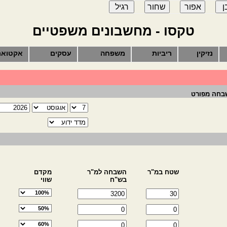
טקסו - מחשבונים משפטיים
נזיקין
ריביות
משפחה
עסקים
אקטואר
שבחה מפורט
שטח במ"ר
השבחה למ"ר
מקדם
בש"ח
שווי