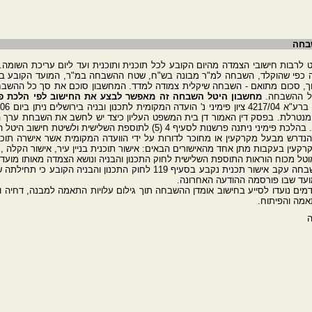
שבחה
 לרבות חישובי הצמדה מהיום הקובע לכל תוכנית ותוכנית ועד ליום עריכת השומ
כפי שהוקלד, השבחה למ"ר מבונה בש"ח, שטח ההשבחה במ"ר, המועד הקובע בגין 
רוך, סכום מתואם - השבחה שיקלית צמודה למדד. המחשבון סוכם את סך כל ההשבחה
טל ההשבחה.
מחשבון היטל השבחה זה מאפשר לבצע את החישוב לפי הלכת פימ
נטרלת. בפסק דין האמור דן בית המשפט העליון כיצד יש לחשב את השבחת ערך ה
יף 4 (5) לתוספת השלישית ולשיטת חישוב היטל השבחה ראויה.
רש מבעל מקרקעין או מחוכר לדורות על ידי הוועדה המקומית אשר אישרה תוכנית
ין בעקבות מתן אחד מהאישורים הבאים: אישור תוכנית בניין עיר, אישור הקלה , א
טל מכוח הוראות התוספת השלישית לחוק התכנון והבניה ונושא הצמדה מאותו מועד 
מועד שבו פורסמה ההודעה האחרונה.
מים נועדו לסייע בחישוב אומדן ההשבחה תוך גילום עלויות התאמה למבנה, דחיה ופ
אמה והפיתוח.
ה