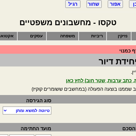
טקסו - מחשבונים משפטיים
נזיקין
ריביות
משפחה
עסקים
אקטואר
 כמנוי
ידת דיור
ן.
 כתב ערבות, שטר חוב) לחץ כאן
ב שממנו בוצעה הפעולה (במחשבים ששומרים קוקיז)
סוג הגירסה
ההסכם
מועד החתימה