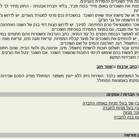
ות.
גוד או של מישהו אחר שאינו השוכר. בהשכרת נכס פרטי למטרת מגורים, יש לדרוש צ
 הרשומה על גבי הצ'ק).
 ולא לאפשר הכנסת חפצים כל עוד החוזה, כתב הערבות והשטרות אינם חתומים במלוא
יש להחתים את השוכרים על מועד קבלת המפתח, קריאת מונה מים, קריאת מונה חש
פתוחים עבור תשלום חובות לרשויות (חשמל, מים, ארנונה,גז) ולועד הבית, שהם חתו
ניתן לעשות בהם שימוש לכיסוי החובות שהשאיר השוכר. אם השוכר יבטל את הצ'קים,
ב
כתב ערבות
וב
שטר חוב
.
ל המשתמש בלבד. השירות ניתן ללא ייעוץ משפטי. המחולל מפיק הסכם שכירות די
הפקתו באמצעות המחולל.
י חברות / עסקים:
ן שני בעלי מניות באותה החברה
ין בעל מניות לחברה
כר מניות
ון בנק לחברה
ק מורשה