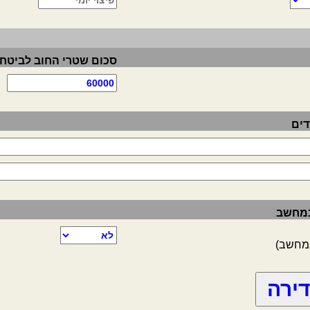
סכום שטרי החוב לביטחו
דים
 במחשב
במחשב)