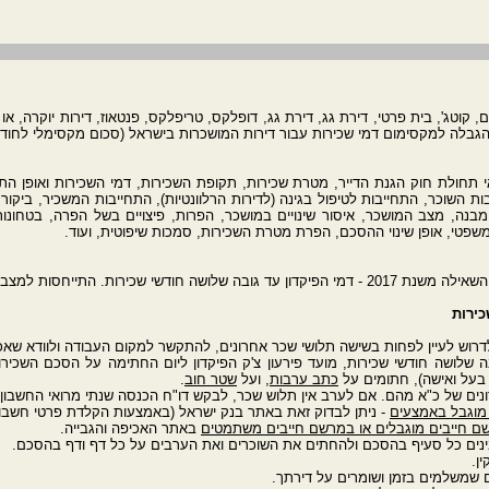
 למקסימום דמי שכירות עבור דירות המושכרות בישראל (סכום מקסימלי לחודש 9,999,999 ש"ח
 תחולת חוק הגנת הדייר, מטרת שכירות, תקופת השכירות, דמי השכירות ואופן הת
ות השוכר, התחייבות לטיפול בגינה (לדירות הרלוונטיות), התחייבות המשכיר, ביקור
 מבנה, מצב המושכר, איסור שינויים במושכר, הפרות, פיצויים בשל הפרה, בטחונות, פי
 משפטי, אופן שינוי ההסכם, הפרת מטרת השכירות, סמכות שיפוטית, ועוד.
ב קיצון כמו מגפת הקורונה משנת 2020.
כירות
גובה שלושה חודשי שכירות, מועד פירעון צ'ק הפיקדון ליום החתימה על הסכם השכיר
בעל ואישה), חתומים על
כתב ערבות
, ועל
שטר חוב
.
מוגבל באמצעים
- ניתן לבדוק זאת באתר בנק ישראל (באמצעות הקלדת פרטי חשבון
ם חייבים מוגבלים או במרשם חייבים משתמטים
באתר האכיפה והגבייה.