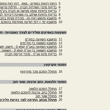
ניתוח דוחות כספיים - מאזן , דוח רווח והפס
בדיקת סיכויי השרדות חברה - חדלות פרעון
בדיקת כדאיות עוסק מורשה או חברה בע"מ
בדיקת כדאיות ושילוב בין משיכת דיבידנד לב
מחשבון מימוש רווח הון - מכירת מניות בחב
מחשבון ימי + דמי הודעה מוקדמת בהסכם 
השקעות באפיקים סולידיים לצורך נאמנויות - ת
מחשבון השקעה במק"מ
מחשבון השוואה בין מק"מים
מחשבון השקעה באג"ח קופון 0 - חישוב תשואה לפדיון
מחשבון השוואה בין אג"ח קופון 0 - השוואה בין שתי איגרות חוב
בדיקת סיכון אג"ח - סיכויי קריסת חברה
הסכמי מקרקעין
מחולל הסכם מכר מקרקעין
הסכמי הלוואות, כתב ערבות, שטר חוב
מחולל הסכם הלוואה
מחולל כתב ערבות להסכם הלוואה
מחולל שטר חוב
מחולל מכתב התראה לפני נקיטת הליכים מ