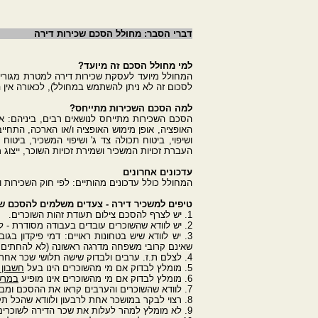
דברי הסבר: מחולל הסכם שכירות דירה
למי מחולל הסכם זה מיועד?
לסכום זה לא ניתן להשתמש במחולל), לכאורה אין הגבלה
למה הסכם השכירות מתייחס?
הסכם השכירות מתייחס לנושאים רבים, ביניהם: אי
האופציה, אופן מימוש האופציה ו/או הארכה, התחייב
ושיפוי, ביטוח תכולה צד ג' ושיפוי המשכיר, ביטוח
העברת זכויות המשכיר ושמירת זכויות השוכר, ייצוג
עדכונים אחרונים
המחולל כולל עדכונים מהותיים: לפי חוק השכירות והשאילה משנת 2017 - דמי הפיקדון עד גובה שלושה חודשי שכירות. התייחסות למצ
טיפים למשכיר דירה - צעדים משלמים להסכם ש
1. יש לצרף להסכם צילום תעודת זהות השוכרים.
2. יש לוודא שהשוכרים עובדים בעבודה מסודרת - לדרוש לעיין לפחות בשישה תלושי שכר אחרונים, להתקשר למקום העבודה ולוודא שאכן עובדים שם.
3. יש לוודא שיש בטחונות ראויים: דמי פיקדון ב
שאינם קרובי משפחה מדרגה ראשונה (לא להחתים 
4. לצלם ת.ז. ערבים ולבדוק שישה תלושי שכר אחרונים של כ"א מהם. אם לערב אין תלוש שכר, לבקש דו"ח הכנסה שנתי מרואי החשבון, אם מדובר בהכנסת מינמום, יש לדרוש ערב אחר.
5. מומלץ לבדוק אם מי מהשוכרים הינו בעל
חשבון 
6. מומלץ לבדוק אם מי מהשוכרים אינו מופיע
במרש
7. לוודא שהשוכרים והערבים קראו את ההסכם ומבינים כל סעיף בהסכם ולהחתים את השוכרים ואת הערבים על כל דף ודף בהסכם.
8. רצוי לבקר במושכר אחת לרבעון ולוודא שהכל תקין.
9. לא מומלץ למהר לעלות את שכר הדירה לשוכרים שמשלמים בזמן ושומרים על דירתך.