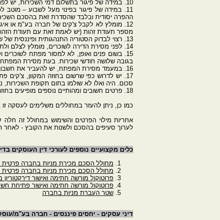
10. במידה של פיגור בתשלום דמי השכירות, יש לפנות מייד לשוכרים להסדרת העניינים.
ההפרה יסודית ובלבד שהסדרת זאת בהסכם השכיר
12. מומלץ לא לקבל צ'קים של חברה בע"מ או אי
מספר תעודת זהות (יש לאמת זאת עם תעודת הזהות
13. רצוי לבדוק הסטוריה התנהגותית ופיננסית של שוכר הפוטנציאלי טרם החתימה. לפיכך, יש לדרוש הצגת דפי בנק של השנה האחרונה כדי לבחון יציבות פיננסית.
14. לפני מסירת הדירה לשוכרים, מומלץ לצלם ולתעד את מצבה, גם במועד המסירה בנוכחות השוכרים.
15. בשום פנים ואופן, לא למסור מפתח לשוכרים
בגובה שלושה חודשי שכירות. בעת מסירת המפתח, 
16. במעמד מסירת המפתח, יש להעביר את חשבון החשמל, הגז, הארנונה והמים על שם השוכרים.
17. יש לדרוש כפי שרשום בחוזה המקוון, צ'קים 
סכום. היה ואלו לא שולמו בתום תקופת השכירות, 
18. פרטים חשובים ומהותיים נוספים מופיעים בחוזה השכירות המקוון.
כמו כן, ניתן להעזר במחוללים משלימים לעסקה זו 
אחריות מילוי הפרטים והשימוש במחולל זה חלה ע
לערוך סעיפים בהסכם ולשנות את הקובץ - לאחר 
כלים מקצועיים נוספים לעורכי דין העוסקים בדינ
מחולל הסכם מכירת מניות בחברה פרטית בי
מחולל הסכם מכירת מניות בחברה פרטית ב
פרוטוקול מורשה חתימה ואישור דירקטוריון מ
פרוטוקול מורשה חתימה ואישור פתיחת חשב
שטר העברת מניות בחברה
דיני עסקים - יחסים פיננסים - חברה בע"מ/עוס