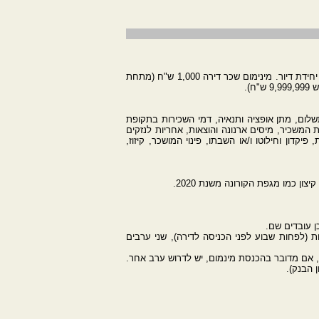
המחולל מיועד לעסקת שכירות דירה למטרת מגורים, קוטג', בית פרטי, דירת גג, דירת גג, דופלקס, טריפלקס, פנטאוז, דירות יוקרה, או יחידת דיור. מינימום שכר דירה 1,000 ש"ח (מתחת
).
שלום, מתן אופציה ותנאיה, דמי השכירות בתקופת
ת המשכיר, מיסים ארנונה והוצאות, אחריות לנזקים
קדון וחילוטו ו/או השבתו, פינוי המושכר, קיזוז,
ות (לפחות שבוע לפני הכניסה לדירה), שני ערבים
 הבנק).