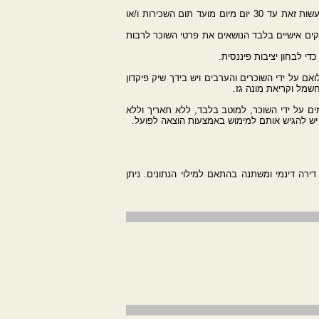
11. במידה של פיגור בפינוי מעל לשבוע – מוטב לפנות את השוכרים באופן מיידי בכוח סביר, בליווי חברת אבטחה - החוק מתיר לך לעשות זאת עד 30 יום מיום מועד תום השכירות ו/או
'קים אישיים בלבד הנושאים את פרטי השוכר לרבות
ם על ידי השוכרים והערבים ויש בידך שיק פיקדון
מל וקריאת מונה גז.
מים על ידי השוכר, למוטב בלבד, ללא תאריך וללא
 יש להגיש אותם למימוש באמצעות הוצאה לפועל.
רה דינמי ומשתנה בהתאם למילוי הנתונים. ניתן