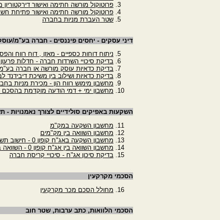
פרוטוקול מורשה חתימה ואישור דירקטוריון מ
פרוטוקול מורשה חתימה ואישור פתיחת חשב
שטר העברת מניות בחברה
דיני עסקים - יחסים פיננסים - חברה בע"מ/עוס
ניתוח דוחות כספיים - מאזן , דוח רווח והפס
בדיקת סיכויי השרדות חברה - חדלות פרעון
בדיקת כדאיות עוסק מורשה או חברה בע"מ
בדיקת כדאיות ושילוב בין משיכת דיבידנד לב
מחשבון מימוש רווח הון - מכירת מניות בחב
מחשבון ימי + דמי הודעה מוקדמת בהסכם 
השקעות באפיקים סולידיים לצורך נאמנויות - ת
מחשבון השקעה במק"מ
מחשבון השוואה בין מק"מים
מחשבון השקעה באג"ח קופון 0 - חישוב תשואה לפדיון
מחשבון השוואה בין אג"ח קופון 0 - השוואה בין שתי איגרות חוב
בדיקת סיכון אג"ח - סיכויי קריסת חברה
הסכמי מקרקעין
מחולל הסכם מכר מקרקעין
הסכמי הלוואות, כתב ערבות, שטר חוב