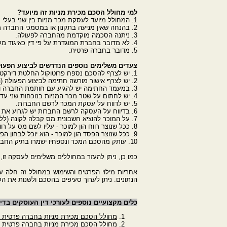
למי מחולל הסכם מכירת מניות זה מיועד?
1. המחולל מיועד לעסקת מכר מניות בין שני בעלי מניות באותה החברה.
2. בהנחה שאין מניעה בתקנון או במסמכי החברה מניעה לבצע את הפעולה.
3. ניתנה הסכמה מוקדמת מהחברה לפעולה.
4. לא מדובר בחברת המוגדרת על פי דין כאיגוד מקרקעין.
5. מדובר בחברה פרטית.
צעדים משלימים נוספים הנדרשים לביצוע הפעו
1. יש לצרף להסכם נספח פרוטוקול החלטת דירקטוריון התאגיד המאשר את ביצוע הפעולה.
2. יש לצרף אישור מורשה חתימה לביצוע הפעולה (הפרוטוקול ואישור מורשה יכולים להיות באותו המסמך).
3. במעמד החתימה יש להגיע עם חותמת החברה ותעודת זהות מורשה החתימה.
4. יש לחתום על שטר מכר המניות בנוכחות שני עדים שזוהו באמצעות תעודת זהות.
5. יש לדווח על עסקת המכר לרשם החברות.
6. בדיווח על העסקה לרשם החברות יש לגרוע את מניות המוכר ולהוסיפן לרוכש בהתאמה.
7. על המוכר להוציא חשבונית מס קבלה לקונה (ללא מע"מ ככל שלא מדובר בעסקת נדל"ן ו/או בסוחר מניות שזהו עיסוקו העיקרי).
8. ככל שנוצר רווח הון למוכר - עליו לשם מס על רווח ההון.
9. ככל שנוצר הפסד הון למוכר - הוא יוכל לבחון הפחתת המס שהוא חייב כנגד רווח הון על פי דין.
10. עותק מהסכם המכר ונספחיו ישמרו בתיק החברה.
כמו כן, ניתן להעזר במחוללים משלימים לעסקה זו, 
אחריות מילוי הפרטים והשימוש במחולל זה חלה 
הנתונים. ניתן לערוך סעיפים בהסכם ולשנות את ה
כלים מקצועיים נוספים לעורכי דין העוסקים בדינ
מחולל הסכם מכירת מניות בחברה פרטית בי
מחולל הסכם מכירת מניות בחברה פרטית ב