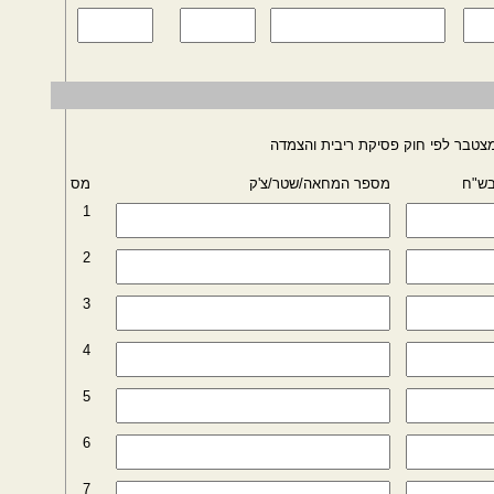
צטבר לפי חוק פסיקת ריבית והצמדה
בש"ח
מספר המחאה/שטר/צ'ק
מס
1
2
3
4
5
6
7