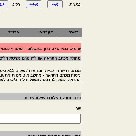
נגישות
:
רקע:
ראשי
מקרקעין
עבודה
שימוש במידע זה כרוך בתשלום - הצטרף כמנוי
מחולל מכתב התראה און ליין טרם נקיטת הליכ
מכתב דרישה - גביית המחאות / שקים ללא כיסו
ניסוח מכתב התראה - מחשב אוטומטית את גוב
התראה המוכן להדפסה ומשלוח לחייב/ערב לפני 
פרטי תובע תשלום השיק/השקים
שם