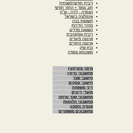
ריבית חודשית/שנתית
חוב צמוד + החזר חודשי
הצמדה - לירה - ש"ח
אינפלציה בישראל
תשומות בניה
מחירי הדירות
השוואת מדדים
ריבית אפקטיבית
ארנונה פיגורים
ארנונה החזרים
נכיון שיק
משכנתא צמודה
מיסוי מקרקעין
מחשבוני נזיקין
חישובי שכר
חישובי עסקים
דיני משפחה
מועדי דיונים
מחשבוני שכר טרחה
מחשבוני הלוואות
פנסיה וחסכון
מחשבונים משפטיים