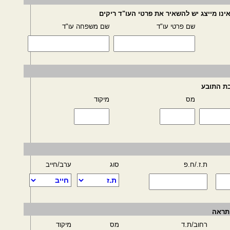
נו מייצג יש להשאיר את פרטי העו"ד ריקים
שם פרטי עו"ד
שם משפחה עו"ד
בת התובע
מס
מיקוד
ת.ז./ח.פ
סוג
ערב/חייב
תראה
רחוב/ת.ד
מס
מיקוד