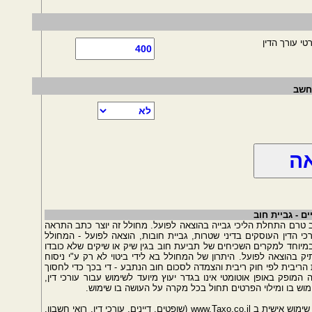
י עורך הדין
מחשב
 - גביית חוב
טרם התחלת הליכי גבייה בהוצאה לפועל. מחולל זה יוצר כתב התראה
 הדין העוסקים בדיני שטרות, גביית חובות, הוצאה לפועל - המחולל
יוחד למקרים השכיחים של תביעת חוב בגין שיק או שיקים שלא כובדו
 בהוצאה לפועל. היתרון של המחולל בא לידי ביטוי לא רק ע"י ניסוח
יבית לפי חוק ריבית והצמדה לסכום חוב הנתבע - די בכך כדי לחסוך
המופק באופן אוטומטי אינו בגדר יעוץ מיועד לשימוש עבור עורכי דין,
וש בו ומילוי הפרטים תחול בכל מקרה על העושה בו שימוש.
שימוש אישית ב
www.Taxo.co.il
(שופטים, דיינים, עורכי דין, רואי חשבון,