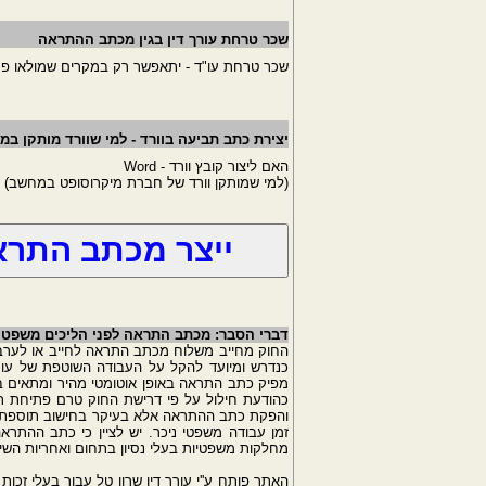
שכר טרחת עורך דין בגין מכתב ההתראה
שכר טרחת עו"ד - יתאפשר רק במקרים שמולאו פרט
יצירת כתב תביעה בוורד - למי שוורד מותקן ב
האם ליצור קובץ וורד - Word
(למי שמותקן וורד של חברת מיקרוסופט במחשב)
דברי הסבר: מכתב התראה לפני הליכים משפטיים
החוק מחייב משלוח מכתב התראה לחייב או לערב 
כנדרש ומיועד להקל על העבודה השוטפת של עורכי
מפיק כתב התראה באופן אוטומטי מהיר ומתאים במ
כהודעת חילול על פי דרישת החוק טרם פתיחת תיק
והפקת כתב ההתראה אלא בעיקר בחישוב תוספת הר
זמן עבודה משפטי ניכר. יש לציין כי כתב ההתראה 
מחלקות משפטיות בעלי נסיון בתחום ואחריות השימ
האתר פותח ע''י
עורך דין שרון טל
עבור בעלי זכות 