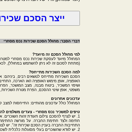
דברי הסבר: מחולל הסכם שכירות נכס מסחרי
למי מחולל הסכם זה מיועד?
(מתחת לסכום זה לא ניתן להשתמש במחולל), לכאורה אי
למה הסכם השכירות מתייחס?
הסכם השכירות מתייחס לנושאים רבים, ביניהם: אי
האופציה, אופן מימוש האופציה ו/או הארכה, התחייבו
ושיפוי המשכיר, ביטוח מבנה, מצב המושכר, הפרות, 
משפטי, אופן שינוי ההסכם, הפרת מטרת השכירות, ס
עדכונים אחרונים
המחולל כולל עדכונים מהותיים: התייחסות למצב קיצון
טיפים למשכיר נכס מסחרי - צעדים משלמים לה
1. יש לצרף להסכם צילום תעודת זהות השוכרים. 
חתימה ולצד חתימת החברה. על מורשה החתימה ל
התחייבות החברה בעניין הסכם שכירות זה". יש ל
2. יש לוודא שהשוכרים בעלי מסוגלות כלכלית לשכור את הנכס, לדרוש אישור רואה חשבון בעניין.