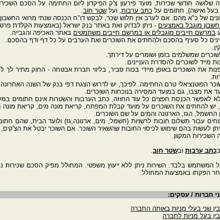
גובה שלושה חודשי שכירות, מועד פירעון צ'ק הפיקדון ליום החתימה על הסכם השכיר
בעל ואישה), חתומים על
כתב ערבות
, ועל
שטר חוב
.
חשבון מוגבל באמצעים
- ניתן לבדוק זאת באתר בנק ישראל (באמצעות הקלדת פרטי 
במרשם חייבים מוגבלים או במרשם חייבים משתמטים
באתר האכיפה והגבייה.
ות.
 ולא לאפשר הכנסת חפצים כל עוד החוזה, כתב הערבות והשטרות אינם חתומים במלוא
יש להחתים את השוכרים על מועד קבלת המפתח, קריאת מונה מים, קריאת מונה חש
פתוחים עבור תשלום חובות לרשויות (חשמל, מים, ארנונה,גז) ולועד הבית, שהם חתו
ניתן לעשות בהם שימוש לכיסוי החובות שהשאיר השוכר. אם השוכר יבטל את הצ'קים,
ב
כתב ערבות
וב
שטר חוב
.
ל המשתמש בלבד. השירות ניתן ללא ייעוץ משפטי. המחולל מפיק הסכם שכירות נכ
אחר הפקתו באמצעות המחולל.
י חברות / עסקים:
ן שני בעלי מניות באותה החברה
ין בעל מניות לחברה