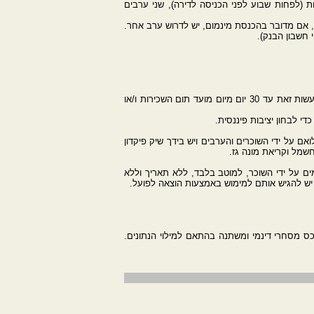
ות (לפחות שבוע לפני הכניסה לדירה), שני ערבים
חשבון הבנק).
11. במידה של פיגור בפינוי מעל לשבוע – מוטב לפנות את השוכרים באופן מיידי בכוח סביר, בליווי חברת אבטחה - החוק מתיר לך לעשות זאת עד 30 יום מיום מועד תום השכירות ו/או
ם על ידי השוכרים והערבים ויש בידך שיק פיקדון
מל וקריאת מונה גז.
מים על ידי השוכר, למוטב בלבד, ללא תאריך וללא
 יש להגיש אותם למימוש באמצעות הוצאה לפועל.
ס מסחרי דינמי ומשתנה בהתאם למילוי הנתונים.