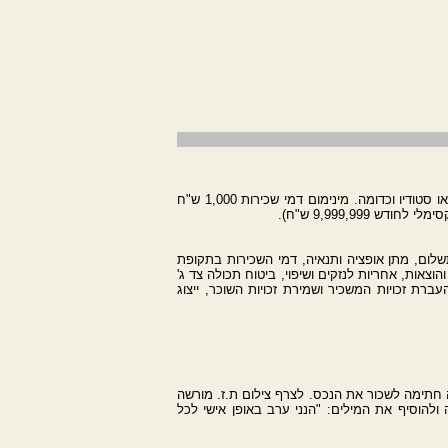
המחולל מיועד לעסקת שכירות נכס מסחרי למטרה עסקית, חנות, קליניקה, משרד, מחסן, אולם, מבנה תעשיה, בית מלאכה, מרתף או סטודיו וכדומה. מינימום דמי שכירות 1,000 ש"ח
9,999,9 ש"ח).
שלום, מתן אופציה ותנאיה, דמי השכירות בתקופת
וצאות, אחריות לנזקים ושיפוי, ביטוח תכולה צד ג'
עברת זכויות המשכיר ושמירת זכויות השוכר, ייצוג
ה חתימה לשכור את הנכס. לצרף צילום ת.ז. מורשה
וסיף את המילים: "הנני ערב באופן אישי לכל