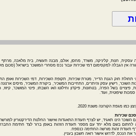
ן הגבלה למקסימום דמי שכירות עבור נכס מסחרי המושכר בישראל (סכום מקסימלי לחודש 99
 תחולת חוק הגנת הדייר, מטרת שכירות, תקופת השכירות, דמי השכירות ואופן הת
ת השוכר, רישיון עסק והיתרים, התחייבות המשכיר, ביקורת המשכיר, מיסים ארנונה וה
פיצויים בשל הפרה, בטחונות, פיקדון וחילוטו ו/או השבתו, פינוי המושכר, קיזוז, ה
מכות שיפוטית, ועוד.
 כמו מגפת הקורונה משנת 2020.
סכם שכירות
אם השוכר הינו תאגיד, יש לצרף תעודת התאגדות ואישור החלטת הדירקטוריון למורש
חתום בשם מלא יחד עם מספר תעודת הזהות באופן ברור לצד חתימת החברה ולה
צרף תעודת זהות מורשה החתימה כנספח.