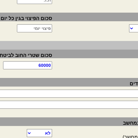
סכום הפיצוי בגין כל יום 
סכום שטרי החוב לביטחו
דים
 במחשב
במחשב)