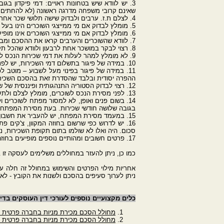
3. יש לוודא שיש בטחונות ראויים: דמי פיקדון ב
שאינם קרובי משפחה מדרגה ראשונה (לא להחתים 
4. לצלם ת.ז. ערבים ולבדוק שישה תלושי שכר אחרונים של כ"א מהם. אם לערב אין תלוש שכר, לבקש דו"ח הכנסה שנתי מרואי החשבון, אם מדובר בהכנסת מינמום, יש לדרוש ערב אחר.
5. מומלץ לבדוק אם מי ממייצגי השוכרים הינו בעל
6. מומלץ לבדוק אם מי ממייצגי השוכרים אינו מופיע
7. לוודא שהשוכרים והערבים קראו את ההסכם ומבינים כל סעיף בהסכם ולהחתים את השוכרים ואת הערבים על כל דף ודף בהסכם.
8. רצוי לבקר במושכר אחת לרבעון ולוודא שהכל תקין.
9. לא מומלץ למהר לעלות את דמי שכירות הנכס לשוכרים שמשלמים בזמן ושומרים על דירתך.
10. במידה של פיגור בתשלום דמי השכירות, יש לפנות מייד לשוכרים להסדרת העניינים.
ההפרה יסודית ובלבד שהסדרת זאת בהסכם השכיר
12. רצוי לבדוק הסטוריה התנהגותית ופיננסית של שוכר הפוטנציאלי טרם החתימה. לפיכך, יש לדרוש הצגת דפי בנק של השנה האחרונה כדי לבחון יציבות פיננסית.
13. לפני מסירת הנכס לשוכרים, מומלץ לצלם ולתעד את מצבו, גם במועד המסירה בנוכחות השוכרים.
14. בשום פנים ואופן, לא למסור מפתח לשוכרים
בגובה שלושה חודשי שכירות. בעת מסירת המפתח, 
15. במעמד מסירת המפתח, יש להעביר את חשבון החשמל, הגז, הארנונה והמים על שם השוכרים.
16. יש לדרוש כפי שרשום בחוזה המקוון, צ'קים 
סכום. היה ואלו לא שולמו בתום תקופת השכירות, 
17. פרטים חשובים ומהותיים נוספים מופיעים בחוזה השכירות המקוון.
כמו כן, ניתן להעזר במחוללים משלימים לעסקה זו 
אחריות מילוי הפרטים והשימוש במחולל זה חלה ע
ניתן לערוך סעיפים בהסכם ולשנות את הקובץ - ל
כלים מקצועיים נוספים לעורכי דין העוסקים בדינ
מחולל הסכם מכירת מניות בחברה פרטית בי
מחולל הסכם מכירת מניות בחברה פרטית ב