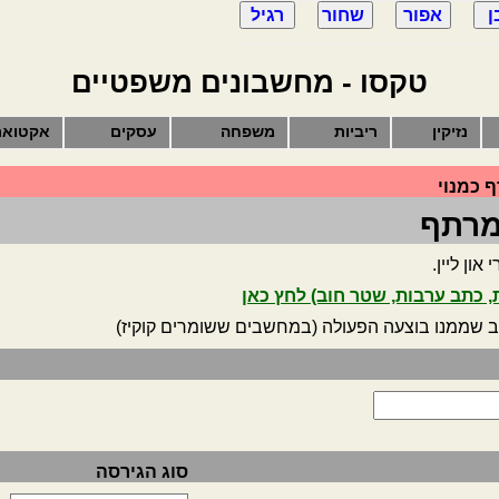
טקסו - מחשבונים משפטיים
נזיקין
ריביות
משפחה
עסקים
אקטואר
 כמנוי
מרתף
ון ליין.
 כתב ערבות, שטר חוב) לחץ כאן
ב שממנו בוצעה הפעולה (במחשבים ששומרים קוקיז)
סוג הגירסה