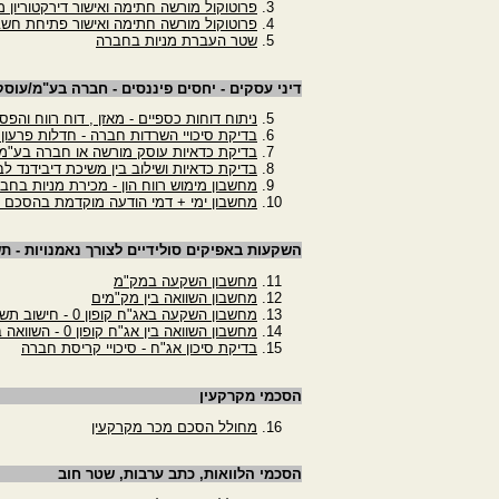
פרוטוקול מורשה חתימה ואישור דירקטוריון מ
פרוטוקול מורשה חתימה ואישור פתיחת חשב
שטר העברת מניות בחברה
דיני עסקים - יחסים פיננסים - חברה בע"מ/עוס
ניתוח דוחות כספיים - מאזן , דוח רווח והפס
בדיקת סיכויי השרדות חברה - חדלות פרעון
בדיקת כדאיות עוסק מורשה או חברה בע"מ
בדיקת כדאיות ושילוב בין משיכת דיבידנד לב
מחשבון מימוש רווח הון - מכירת מניות בחב
מחשבון ימי + דמי הודעה מוקדמת בהסכם 
השקעות באפיקים סולידיים לצורך נאמנויות - ת
מחשבון השקעה במק"מ
מחשבון השוואה בין מק"מים
מחשבון השקעה באג"ח קופון 0 - חישוב תשואה לפדיון
מחשבון השוואה בין אג"ח קופון 0 - השוואה בין שתי איגרות חוב
בדיקת סיכון אג"ח - סיכויי קריסת חברה
הסכמי מקרקעין
מחולל הסכם מכר מקרקעין
הסכמי הלוואות, כתב ערבות, שטר חוב