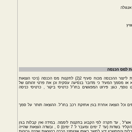
אנגולה
ויץ
ות למס הכנסה
ההוצאות נסיעה לחו"ל מוכרות רק כשהן הכרחיות לייצור ההכנסה מכוח סעיף 2(2) לתקנות מס הכנסה (ניכוי הוצאות
ש לצרף כל אסמכתא או מסמך המעיד כי מדובר בנסיעה עסקית וכן את פרטי זהותם של
 נוסף, כגון: פירוט המפגשים בחו"ל כרטיסי ביקור , כרטיסי כניסה
תים וכל הוצאה אחרת בגין אחזקת רכב בחו"ל. ההוצאה תותר על סמך
, אש"ל , עד תקרה לפי הקבוע בתקנות ליממה. במידה ואין קבלות בגין
הוצאות לינה ו/או לא נדרשות הוצאות לינה - יש להקליד בשדות (עד 7 ימים ומעבר ל 7 ימים) 0 , ובשדה הוצאות שהייה
לות והמחשבון ידע לחשב באופן אוטומטי הכרה בהוצאות שהייה גבוהות