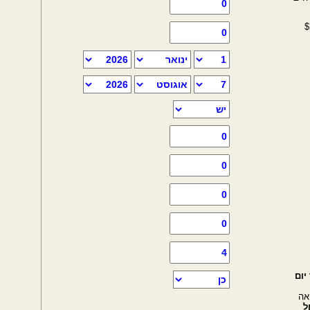
$
יאה