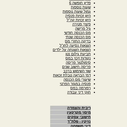
פדיון חופשה 6
שעות נוספות
גמול שעות נוספות
היוון זכויות פנסיה
היוון זכויות קה"ל
פיצויי פטירה
גיל פרישה
מס הכנסה חודשי
מס הכנסה שנתי
בדיקה החזרי מס
הוצאות נסיעה לחו"ל
הוצאות השגחה על ילדים
תביעת גילום נטו
נקודות זיכוי במס
סימולטור פריסה
פריסה חישוב שנים
שווי השימוש ברכב
דמי הבראה טבלת זכאות
שיעורי מס הכנסה
פנסיה במגזר הפרטי
רפורמה במס
חוקי דיני עבודה
ריבית והצמדה
מיסוי מקרקעין
חישובי עסקים
נזיקין - פלת"ד
דיני משפחה