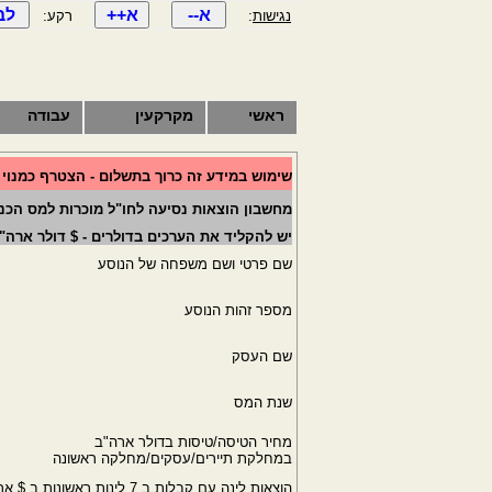
נגישות
:
רקע:
ראשי
מקרקעין
עבודה
שימוש במידע זה כרוך בתשלום - הצטרף כמנוי
מחשבון הוצאות נסיעה לחו"ל מוכרות למס הכנסה - הח
יש להקליד את הערכים בדולרים - $ דולר ארה"
שם פרטי ושם משפחה של הנוסע
מספר זהות הנוסע
שם העסק
שנת המס
מחיר הטיסה/טיסות בדולר ארה"ב
במחלקת תיירים/עסקים/מחלקה ראשונה
הוצאות לינה עם קבלות ב 7 לינות ראשונות ב $ ארה"ב