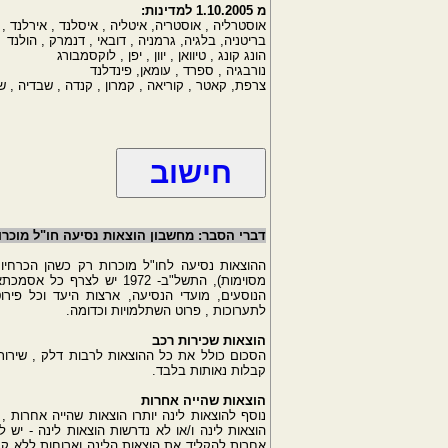
מ 1.10.2005 למדינות:
אוסטרליה , אוסטריה, איטליה , איסלנד , אירלנד , 
בריטניה, בלגיה, גרמניה , דובאי , דנמרק , הולנד
הונג קונג , טיוואן , יוון , יפן , לוקסמבורג
נורבגיה , ספרד , עומאן, פינדלנד
צרפת, קאטר , קוריאה , קמרון , קנדה , שבדיה , שו
דברי הסבר: מחשבון הוצאות נסיעה חו"ל מוכר
מסוימות), התשל"ב- 1972 י
הנוסעים, מועדי הנסיעה, ארצות היעד וכל פירוט
לתערוכות , פרוט השתלמויות וכדומה.
הוצאות שכירות רכב
הסכום כולל את כל ההוצאות לרבות דלק , שירו
קבלות נאותות בלבד.
הוצאות שהייה אחרות
נוסף להוצאות לינה יותרו הוצאות שהייה אחרות 
אחרות להקליד את הוצאות הלינה וארוחות ללא קב