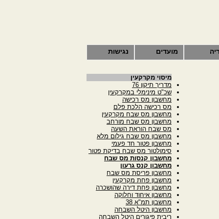
יה
מועדים
נגישות
מיסוי מקרקעין
מדריך תיקון 76
שכ"ט מינימלי במקרקעין
מחשבון מס רכישה
מס רכישה הלכת פלם
מחשבון מס שבח מקרקעין
מחשבון מס שבח מורחב
מס שבח הוראת השעה
מחשבון מס שבח גילום מלא
מחשבון פטור חד פעמי
סימולטור מס שבח בדיקת פטור
מחשבון קנסות מס שבח
מחשבון קנס גרעון
מחשבון פריסת מס שבח
מחשבון פחת מקרקעין
מחשבון פחת דירה שהושכרה
מחשבון איחוד וחלוקה
מחשבון תמ"א 38
מחשבון היטל השבחה
ריבית פיגורים היטל השבחה