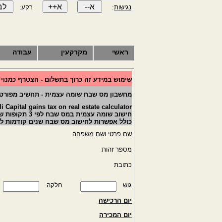
נגישות
:
רקע:
ראשי
מקרקעין
עבודה
שימוש במידע זה כרוך בתשלום - הצטרף כמנוי
מחשבון מס שבח שומה עצמית - תחשיב מפורט
li Capital gains tax on real estate calculator
חישוב שומה עצמית במס שבח לפי 3 תקופות של השבח הראלי
כולל אפשרות לחישוב מס שבח שנים קודמות ל
שם פרטי ושם משפחה
מספר זהות
כתובת
גוש
חלקה
יום הרכישה
יום המכירה