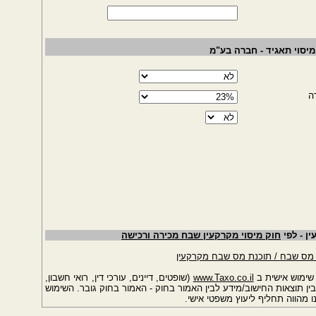
מיסוי תאגיד - חברה בע"מ
ה
ן - לפי
חוק מיסוי מקרקעין שבח מכירה ורכישה
 מס שבח / תוכנת מס שבח מקרקעין
שימוש אישית ב
www.Taxo.co.il
(שופטים, דיינים, עורכי דין, רואי חשבון,
ין תוצאות החישוב/מידע לבין האמור בחוק - האמור בחוק גובר. השימוש
מהווה תחליף ליעוץ משפטי אישי.