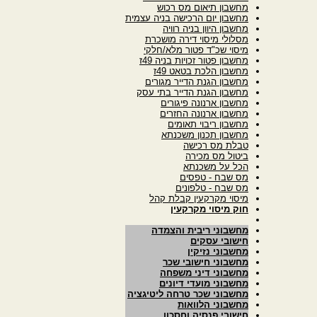
מחשבון תיאום מס רכוש
מחשבון יום הרכישה בניה עצמית
מחשבון היוון בניה רוויה
מסלולי מיסוי דירה מושכרת
מיסוי שכ"ד פטור מלא/חלקי
מחשבון פטור זכויות בניה 49ז
מחשבון הלכת בטאט 49ז
מחשבון הגנת הדייר מגורים
מחשבון הגנת הדייר בתי עסק
מחשבון ארנונה פיגורים
מחשבון ארנונה החזרים
מחשבון ריבוי תאומים
מחשבון תכנון משכנתא
טבלת מס רכישה
ביטול מס מכירה
הכל על משכנתא
מס שבח - טפסים
מס שבח - טלפונים
מיסוי מקרקעין קבלת קהל
חוק מיסוי מקרקעין
מחשבוני ריבית והצמדה
חישובי עסקים
מחשבוני נזיקין
מחשבוני חישובי שכר
מחשבוני דיני משפחה
מחשבוני מועדי דיונים
מחשבוני שכר טרחה ליטיגציה
מחשבוני הלוואות
חישובי פנסיה וחסכון