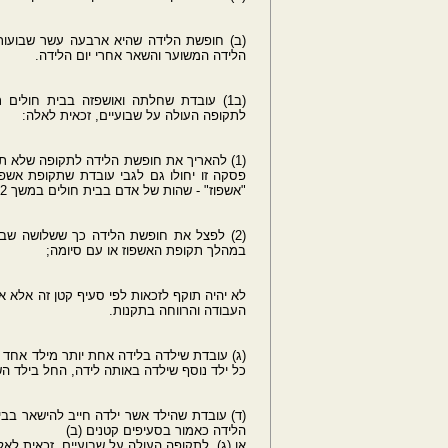
(ב) חופשת הלידה שהיא ארבעה עשר שבועות,
הלידה המשוער והשאר אחרי יום הלידה.
(ב1) עובדת שחלתה ואושפזה בבית חולים 
לתקופה העולה על שבועיים, זכאית לאלה:
(1) להאריך את חופשת הלידה לתקופה שלא ת
פסקה זו יחולו גם לגבי עובדת שתקופת אשפו
"אשפוז" - שהות של אדם בבית חולים במשך 12 שעות לפחות לשם קבלת טיפול רפואי;
(2) לפצל את חופשת הלידה כך ששלושה שבוע
במהלך תקופת האשפוז או עם סיומה;
לא יהיה תוקף לזכאות לפי סעיף קטן זה אלא 
העבודה והרווחה בתקנות.
(ג) עובדת שילדה בלידה אחת יותר מילד אחד
כל ילד נוסף שילדה באותה לידה, החל בילד הש
(ד) עובדת שהילד אשר ילדה חייב להישאר בבי
הלידה כאמור בסעיפים קטנים (ב)
או (ג), לתקופה העולה על שבועיים, זכאית לאל