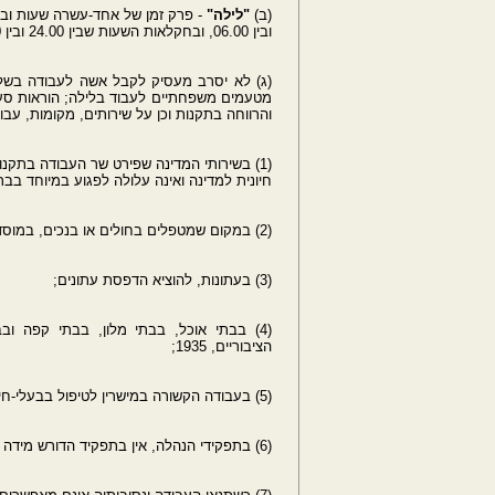
(ב)
"לילה"
- פרק זמן של אחד-עשרה שעות ובהן הש
ובין 06.00, ובחקלאות השעות שבין 24.00 ובין 05.00.
(ג) לא יסרב מעסיק לקבל אשה לעבודה בשל
מטעמים משפחתיים לעבוד בלילה; הוראות סעי
והרווחה בתקנות וכן על שירותים, מקומות, עבו
(1) בשירותי המדינה שפירט שר העבודה בתקנ
חיונית למדינה ואינה עלולה לפגוע במיוחד בב
(2) במקום שמטפלים בחולים או בנכים, במוסדות החלמה ובמוסדות לטיפול בזקנים או בילדים;
(3) בעתונות, להוציא הדפסת עתונים;
(4) בבתי אוכל, בבתי מלון, בבתי קפה ו
הציבוריים, 1935;
(5) בעבודה הקשורה במישרין לטיפול בבעלי-חיים;
(6) בתפקידי הנהלה, אין בתפקיד הדורש מידה מיוחדת של אמון אישי, כשאין העבודה עבודת כפיים;