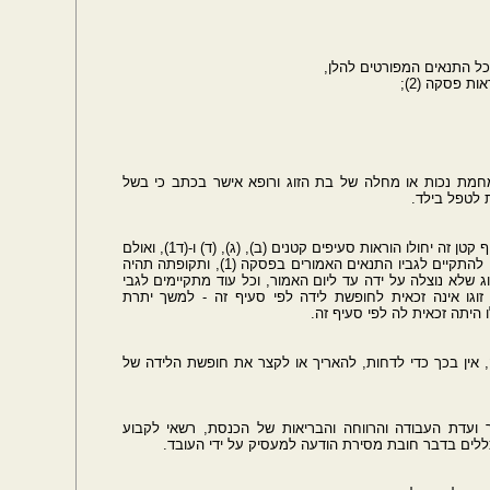
 פסקה (2);
מחמת נכות או מחלה של בת הזוג ורופא אישר בכתב כי בשל
 לטפל בילד.
(2) על זכאותו של עובד לחופשת לידה לפי סעיף קטן זה יחולו הוראות סעיפים קטנים (ב), (ג), (ד) ו-(ד1), ואולם
חופשת הלידה של העובד תחל ביום שבו החלו להתקיים לגביו התנאים האמורים בפסקה (1), ותקופתה תהיה
שלא נוצלה על ידה עד ליום האמור, וכל עוד מתקיימים לגבי
זוגו אינה זכאית לחופשת לידה לפי סעיף זה - למשך יתרת
היתה זכאית לה לפי סעיף זה.
ה, אין בכך כדי לדחות, להאריך או לקצר את חופשת הלידה של
 ועדת העבודה והרווחה והבריאות של הכנסת, רשאי לקבוע