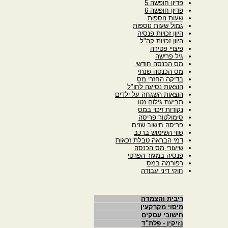
פדיון חופשה 5
פדיון חופשה 6
שעות נוספות
גמול שעות נוספות
היוון זכויות פנסיה
היוון זכויות קה"ל
פיצויי פטירה
גיל פרישה
מס הכנסה חודשי
מס הכנסה שנתי
בדיקה החזרי מס
הוצאות נסיעה לחו"ל
הוצאות השגחה על ילדים
תביעת גילום נטו
נקודות זיכוי במס
סימולטור פריסה
פריסה חישוב שנים
שווי השימוש ברכב
דמי הבראה טבלת זכאות
שיעורי מס הכנסה
פנסיה במגזר הפרטי
רפורמה במס
חוקי דיני עבודה
ריבית והצמדה
מיסוי מקרקעין
חישובי עסקים
נזיקין - פלת"ד