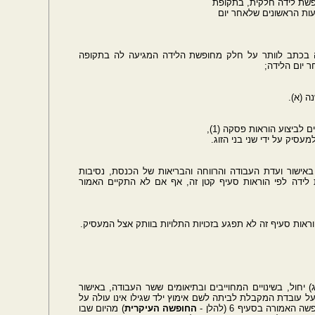
 הראשונים שלאחר יום
ה בכתב לוותר על חלק מחופשת הלידה המגיעה לה בתקופה
 יום הלידה;
 (א).
סיק על ידי שני בני הזוג.
באישור ועדת העבודה והרווחה והבריאות של הכנסת, נסיבות
 לידה לפי הוראות סעיף קטן זה, אף אם לא התקיים האמור
ראות סעיף זה לא תפגע בזכויות התלויות בוותק אצל המעסיק.
 האמור בסעיפים 6, 7(ג)(3) ו-(ד), 7א ו9-(ג) יחול, בשינויים המחוייבים ובתיאומים ששר העבודה, באישור
ל עובדת המקבלת לביתה לשם אימוץ ילד שגילו אינו עולה על
מורה בסעיף 6 (להלן -
החופשה
העיקרית
) מהיום שבו