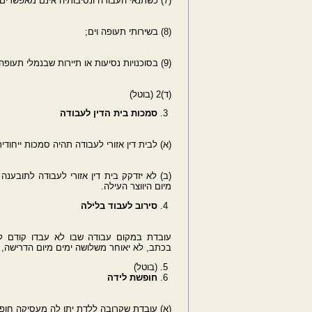
(7) כשתנאי העבודה ונסיבותיה אינם מאפשרים למעסיקה כל פיקוח על הזמן שבו נעשית העבודה;
(8) בשירותי תעופה וים;
(9) בסוכנויות נסיעות או תיירות שבנמלי תעופה וים או בועידות בין-לאומיות.
(ד)2 (בוטל)
סמכות בית הדין לעבודה
(א) לבית דין אזורי לעבודה תהיה סמכות ייחודית 
(ב) לא יזדקק בית דין אזורי לעבודה לתובע
מיום היווצר העילה.
סירוב לעבוד בלילה
עובדת במקום עבודה שבו לא עבדו קודם לכ
בכתב, לא יאוחר משלושה ימים מיום הדרישה, כ
(בוטל)
חופשת לידה
(א) עובדת שקרובה ללדת יתן לה מעסיקה חופש