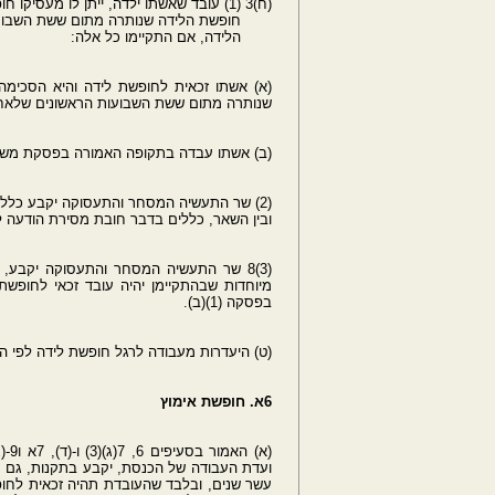
(ח)3 (1) עובד שאשתו ילדה, ייתן לו מעסיקו חופשת לידה חלקית, בתקופת
חופשת הלידה שנותרה מתום ששת השבועות
הלידה, אם התקיימו כל אלה:
(א) אשתו זכאית לחופשת לידה והיא הסכימ
שנותרה מתום ששת השבועות הראשונים שלאחר
(ב) אשתו עבדה בתקופה האמורה בפסקת משנה
(2) שר התעשיה המסחר והתעסוקה יקבע כללים לביצוע הוראות פסקה (1),
ובין השאר, כללים בדבר חובת מסירת הודעה למע
(3)8 שר התעשיה המסחר והתעסוקה יקבע, 
מיוחדות שבהתקיימן יהיה עובד זכאי לחופשת
בפסקה (1)(ב).
(ט) היעדרות מעבודה לרגל חופשת לידה לפי הו
6א. חופשת אימוץ
(א)
ועדת העבודה של הכנסת, יקבע בתקנות, גם ע
עשר שנים, ובלבד שהעובדת תהיה זכאית לחופשה הא