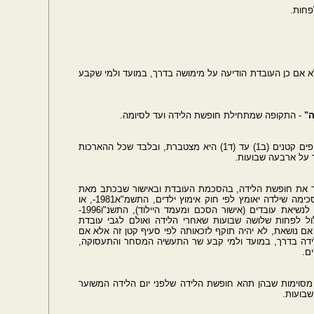
אלא אם כן העובדת הודיעה על מימושה בדרך, במועד ולמי שקבע
"
- התקופה שמתחילת חופשת הלידה ועד לסיומה.
(ד2) הזכאות להארכת חופשת הלידה לפי סעיפים קטנים (ב1) עד (ד1) היא מצטברת, ובלבד שכל ההארכות
צר את חופשת הלידה, בהסכמת העובדת ובאישור שבכתב מאת
רופא, אם הנולד איננו בחיים או שהעובדת הסכימה שילדה יאומץ לפי חוק אימוץ ילדים, התשמ"א1981-, או
שהיא אם נושאת כמשמעותה בחוק הסכמים לנשיאת עובדים (אישור הסכם ומעמד היילוד), התשנ"ו1996-
ל לפחות שלושה שבועות שאחרי הלידה ואולם לגבי עובדת
אם נושאת, לא יהיה תוקף לזכאותה לפי סעיף קטן זה אלא אם
דה בדרך, במועד ולמי קבע שר התעשיה המסחר והתעסוקה,
ם.
 מסוימות שבהן תהא חופשת הלידה שלפני יום הלידה המשוער
בועות.