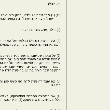
(ז) (בוטל)
(ז1) (1) עובד שבת זוגו ילדה, ומתקיימים לגביו כל התנאים המפורטים להלן,
ייתן לו מעבדיו חופשת לידה בהתאם להוראות
(א) הילד נמצא עמו ובהחזקתו;
(ב) הילד נמצא בטיפולו הבלעדי של העובד 
הנכות או המחלה כאמור בת הזוג אינה מסוגלת
למשך יתרת תקופת חופשת הלידה של בת הזוג 
העובד התנאים האמורים, ולעניין עובד שבת 
התקופה שבה היתה בת זוגו בחופשת לידה אילו 
(3) יצא עובד לחופשת לידה לפי סעיף קטן ז
בת זוגו.
(4) שר התעשיה המסחר והתעסוקה, באישור
כללים לביצוע הוראות פסקה (1), ובין השאר, כללים בדבר חובת מסירת הודעה למעסיק על ידי העובד.