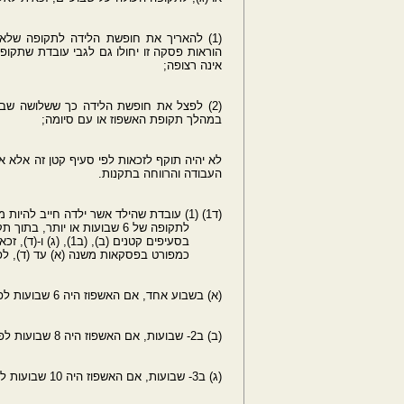
(1) להאריך את חופשת הלידה לתקופה של
הוראות פסקה זו יחולו גם לגבי עובדת שתקופ
אינה רצופה;
(2) לפצל את חופשת הלידה כך ששלושה שבוע
במהלך תקופת האשפוז או עם סיומה;
לא יהיה תוקף לזכאות לפי סעיף קטן זה אלא 
העבודה והרווחה בתקנות.
(ד1) (1) עובדת שהילד אשר ילדה חייב להיות מאושפז בבית חולים
לתקופה של 6 שבועות או יותר, בתוך תקופת חופשת הלידה כאמור
בסעיפים קטנים (ב), (ב1), (ג) ו-(ד), זכאית להאריך את חופשת הלידה
כמפורט בפסקאות משנה (א) עד (ד), לפי ה
(א) בשבוע אחד, אם האשפוז היה 6 שבועות לפחות;
(ב) ב2- שבועות, אם האשפוז היה 8 שבועות לפחות;
(ג) ב3- שבועות, אם האשפוז היה 10 שבועות לפחות;