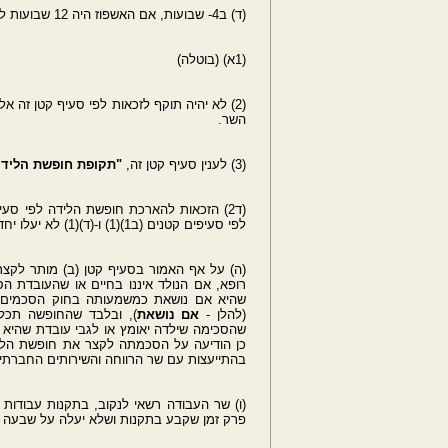
(ד) ב4- שבועות, אם האשפוז היה 12 שבועות לפחות.
(1א) (בוטלה)
(2) לא יהיה תוקף לזכאות לפי סעיף קטן זה 
השר.
(3) לענין סעיף קטן זה,
"תקופת חופשת הלידה
לפי סעיפים קטנים (ב1)(1) ו-(ד)(1) לא יעלו יחד על ארבעה שבועות.
(ה) על אף האמור בסעיף קטן (ב) מותר לק
(להלן -
אם נושאת
), ובלבד שהחופשה תכלו
שהסכימה שילדה יאומץ או לגבי עובדת שהיא 
כן הודיעה על הסכמתה לקצר את חופשת הלי
בהתייעצות עם שר הרווחה והשירותים החברתיי
(ו) שר העבודה רשאי לנקוב, בתקנות עבודות
פרק זמן שקבע בתקנות ושלא יעלה על שבעה ש