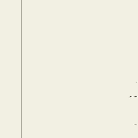
.
......
...
......