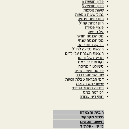
פדיון חופשה 5
פדיון חופשה 6
שעות נוספות
גמול שעות נוספות
היוון זכויות פנסיה
היוון זכויות קה"ל
פיצויי פטירה
גיל פרישה
מס הכנסה חודשי
מס הכנסה שנתי
בדיקה החזרי מס
הוצאות נסיעה לחו"ל
הוצאות השגחה על ילדים
תביעת גילום נטו
נקודות זיכוי במס
סימולטור פריסה
פריסה חישוב שנים
שווי השימוש ברכב
דמי הבראה טבלת זכאות
שיעורי מס הכנסה
פנסיה במגזר הפרטי
רפורמה במס
חוקי דיני עבודה
ריבית והצמדה
מיסוי מקרקעין
חישובי עסקים
נזיקין - פלת"ד