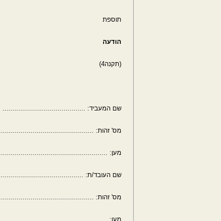
תוספת
הודעה
(תקנה4)
שם המעביד: ..........................................
מס' זהות: ................................................
מען: .......................................................
שם העובד/ת: ..........................................
מס' זהות: ................................................
מען: .......................................................