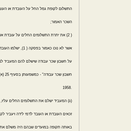
התשלום לקופת גמל החל על העובדת או העו
השכר האמור;
( 2) את יתרת התשלומים החלים על עובדת או עובד בתקופת חופשת הלידה
אשר לא נוכו כאמור בפסקה ( 1), ישלמו העובדת או העובד באמצעות מקדמות
על חשבון שכר עבודה שישלם להם המעביד לצו
חשבון שכר עבודה" - כמשמעותן בסעיף 25 (א)( 7) לחוק הגנת השכר, התשי"ח-
.1958
(ג) המעביד ישלם את התשלומים החלים עליו
זכאים העובדת או העובד לדמי לידה ויעביר ל
באותה תקופה במועדים שבהם היה משלם את 