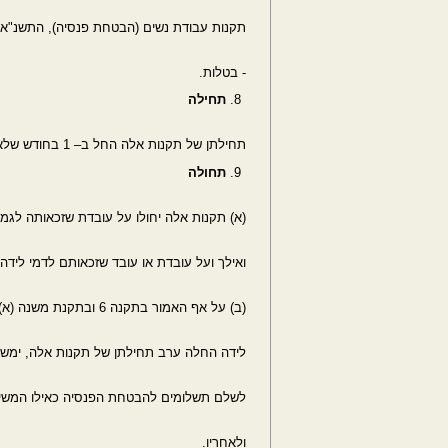
תקנות עבודת נשים (הבטחת פנסיה), התשנ"א 31991- (להלן - תקנות הבטחת פנסיה
- בטלות.
תחילה
תחילתן של תקנות אלה החל ב– 1 בחודש שלאחר פרסומן (להלן - יום התחילה).
תחולה
(א) תקנות אלה יחולו על עובדת שזכאותה לגמ
ואילך ועל עובדת או עובד שזכאותם לדמי לידה
(ב) על אף האמור בתקנה 6 ובתקנת משנה (א), עובדת או עובד ש זכאותם לדמי
לידה החלה ערב תחילתן של תקנות אלה, ימשיכו
לשלם תשלומים להבטחת הפנסיה כאילו המשיכ
ולאחריו.