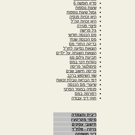
פדיון חופשה 6
שעות נוספות
גמול שעות נוספות
היוון זכויות פנסיה
היוון זכויות קה"ל
פיצויי פטירה
גיל פרישה
מס הכנסה חודשי
מס הכנסה שנתי
בדיקה החזרי מס
הוצאות נסיעה לחו"ל
הוצאות השגחה על ילדים
תביעת גילום נטו
נקודות זיכוי במס
סימולטור פריסה
פריסה חישוב שנים
שווי השימוש ברכב
דמי הבראה טבלת זכאות
שיעורי מס הכנסה
פנסיה במגזר הפרטי
רפורמה במס
חוקי דיני עבודה
ריבית והצמדה
מיסוי מקרקעין
חישובי עסקים
נזיקין - פלת"ד
דיני משפחה