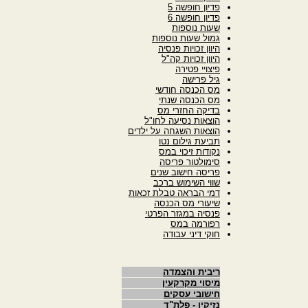
פדיון חופשה 5
פדיון חופשה 6
שעות נוספות
גמול שעות נוספות
היוון זכויות פנסיה
היוון זכויות קה"ל
פיצויי פטירה
גיל פרישה
מס הכנסה חודשי
מס הכנסה שנתי
בדיקה החזרי מס
הוצאות נסיעה לחו"ל
הוצאות השגחה על ילדים
תביעת גילום נטו
נקודות זיכוי במס
סימולטור פריסה
פריסה חישוב שנים
שווי השימוש ברכב
דמי הבראה טבלת זכאות
שיעורי מס הכנסה
פנסיה במגזר הפרטי
רפורמה במס
חוקי דיני עבודה
ריבית והצמדה
מיסוי מקרקעין
חישובי עסקים
נזיקין - פלת"ד