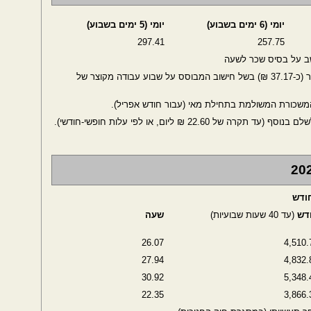
יומי (6 ימים בשבוע)
יומי (5 ימים בשבוע)
297.41
257.75
שב על בסיס שכר לשעה
במגזר הציבורי, השכר השעתי עשוי להיות גבוה יותר (כ-37.17 ₪) בשל חישוב המבוסס על שבוע עבודה מקוצר של
שכורת המשולמת בתחילת מאי (עבור חודש אפריל).
22. ₪ ליום, או לפי עלות חופשי-חודשי).
דש
(עד 40 שעות שבועיות)
שעה
26.07
4,510.
27.94
4,832.
30.92
5,348.
22.35
3,866.