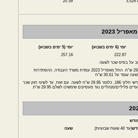
20.39
3,528.
ריל 2023
יומי (6 ימים בשבוע)
יומי (5 ימים בשבוע)
257.16
222.87
שב על בסיס שכר לשעה
עד חודש מרץ 2023 שכר המינימום לשעה היה 29.12 ש"ח. החל מאפריל 2023 עמדת משרד העבודה, ההסתדרות
מד על 30.61 ש"ח
שכר המינימום לשעה הוא עדיין שכר המינימום החודשי חלקי 186, כלומר 29.95 ש"ח לשעה. עם זאת, עד לשינוי חוק שכר
 פליליים/מנהליים נגד מעסיקים שימשיכו לשלם 29.95 ש"ח.
דש
(עד 40 שעות שבועיות)
שעה