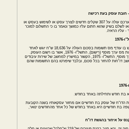
קונה שהוא חייב במס, שרכש נכסים או שירותים שערכם עולה על 307 שקלים חדשים לצורך עסקו או לשימוש בעסקו או
או לשלם בשיק שהוא חתום עליו כמושך ונאמר בו כי התשלום למוכר
- עליו הראיה.
על אף האמור בתקנת משנה (ב), דו"ח תקופתי שיש בו עודף מס תשומות בסכום העולה על 18,636 ש"ח יוגש לאחד
ישום), התשל"ו- ‎1976, אשר בו רשום העוסק.
ואולם מייצג כמשמעותו בסעיף ‎143א לחוק מס ערך מוסף, התשל"ו- ‎1975, הקשור במישרין למחשב של שירות עיבודים
מחשב דו"חות להחזר בכל סכום, ובלבד שיפורטו בהם התשומות שהם
קופת הדו"ח של עוסק בת חודשיים אם מחזור עסקאותיו בשנה הקובעת
 תחילתה של כל תקופה בת חודשיים היא באחד בחודש של כל אחד מהחודשים ינואר,
לא הגיש החייב במס במועד דו"ח שיש להגישו לפי חוק זה, יהא חייב בקנס פיגורים של ‎219 ש"חלכל שבועיים או חלק