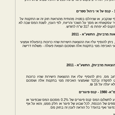
י שנקבע, או שניהלם בסטיה מהותית מהוראות חוק זה או התקנות על
הטיל קנס של ‎1% מסך כל מחיר עסקאותיו או מסך על השכר והריווח, לפי הענין, לשנת המס שבה לא
ת מ- ‎317 ש"ח לחודש.
יתן להוסיף עליו את ההוצאות הישירות שהיו כרוכות בהפעלת אמצעי
ודה ובלבד שאמצעי האכיפה מנוי בתקנות אלה ושסכום הוצאת פעולה - משלוח דרישה
 מס, ניתן להוסיף עליו את ההוצאות הישירות שהיו כרוכות
הפעלת אמצעי האכיפה כאמור בסעיף 12ט לפקודה ובלבד שאמצעי האכיפה מנוי בתקנות אלה ושסכום
לה על 16 ₪.
לכל חוב מס יווסף מתום שבוע מהמועד שנקבע לתשלום המס קנס פיגורים של ‎0.2% מסכום המס שבפיגור או
ים של הכנסת, לכל שבוע של פיגור או חלק ממנו, והוא על אף
גור ואף בהעדר כל הוראה לענין זה בחוק מס.