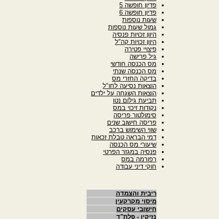
פדיון חופשה 5
פדיון חופשה 6
שעות נוספות
גמול שעות נוספות
היוון זכויות פנסיה
היוון זכויות קה"ל
פיצויי פטירה
גיל פרישה
מס הכנסה חודשי
מס הכנסה שנתי
בדיקה החזרי מס
הוצאות נסיעה לחו"ל
הוצאות השגחה על ילדים
תביעת גילום נטו
נקודות זיכוי במס
סימולטור פריסה
פריסה חישוב שנים
שווי השימוש ברכב
דמי הבראה טבלת זכאות
שיעורי מס הכנסה
פנסיה במגזר הפרטי
רפורמה במס
חוקי דיני עבודה
ריבית והצמדה
מיסוי מקרקעין
חישובי עסקים
נזיקין - פלת"ד