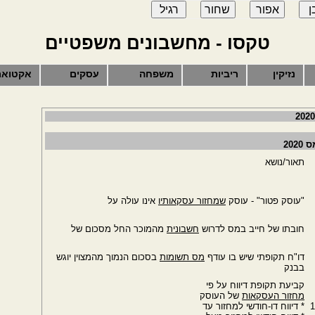
טקסו - מחשבונים משפטיים
נזיקין
ריביות
משפחה
עסקים
אקטואר
20
תאור/נושא
"עוסק פטור" - עוסק
שמחזור עסקאותיו
אינו עולה על
חובתו של חייב במס לדרוש
חשבונית
מהמוכר החל מסכום של
דו"ח תקופתי שיש בו עודף
מס תשומות
בסכום הנמוך מהמצוין יוגש
בבנק
קביעת תקופת דיווח על פי
מחזור העסקאות
של העוסק
1
* דיווח דו-חודשי למחזור עד