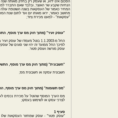
הסכום אינו ידוע, או שעסק רק בחלק מאותה שנה
הנחיות שקבע שר האוצר, ובלבד שאם התברר למנה
המחיר כאמור של העסקאות בשנה השוטפת עולה א
מחושב כאמור, יראו מאותו יום ועד לתום שנת המס
"עסקאות" - למעט מכירת ציוד;
"עוסק זעיר" (מתוך חוק מס ערך מוסף, התשל"ו- ‎1975 פרק א': 
החל מ-‎1.1.2003 בוטל מעמדו של עוסק זעיר במע"מ.
לפיכך החל ממועד זה יהיו שני סוגים של עוסקי
עוסק מורשה ועוסק פטור.
"חשבונית" (מתוך חוק מס ערך מוסף, התשל"ו- ‎1975 פרק א': הג
חשבונית עסקה או חשבונית מס;
"מס תשומות" (מתוך חוק מס ערך מוסף, התשל"ו- ‎1975 פרק א':
מס הערך המוסף שהוטל על מכירת נכסים לעוסק
לצרכי עסקו או לשימוש בעסקו;
סעיף 1