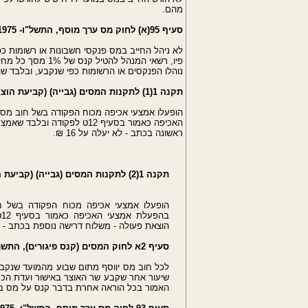
מהם.
סעיף ‎95(א) לחוק מס ערך מוסף, התשל"ו- ‎1975 - קנס על אי ניהול ספרים
לא ניהל החייב במס פנקסי חשבונות או רשומות כפ
פיו, רשאי המנהל ל
נוהלו הפנקסים או הרשומות כפי שנקבע, ובלבד שהקנס לא יפח
תקנה 1(1) לתקנות המסים (גבייה) (קביעת הוצאות מרביות), התשע"א - 2011
הופעלו אמצעי אכיפה מכוח הפקודה בשל חוב מס, נ
האכיפה כאמור בסעיף 12ט לפק
ראשונה בכתב - לא יעלה על 16 ₪.
תקנה 1(2) לתקנות המסים (גבייה) (קביעת הוצאות מרביות), התשע"א - 2011
הופעלו אמצעי אכיפה מכוח הפקודה בשל חוב
ב
הוצאת פעולה - משלוח דרישה נוספת בכתב - לא יע
סעיף ‎2א לחוק המסים (קנס פיגורים), התשמ"א- ‎1980 - קנס פיגורים
שיעור אחר שקבע שר האוצר באישור ועדת הכספ
האמור בכל הוראה אחרת בדבר קנס על מס בפי