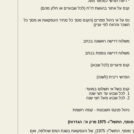
* דיווח חודשי למחזור מעל
קנס על אחור בהגשת דו"ח (לכל שבועיים או חלק מהם)
נס על אי ניהול ספרים (הקנס מסך כל מחיר העסקאות או מסך כל
השכר והרווח לפי עניין)
משלוח דרישה ראשונה בכתב
משלוח דרישה נוספת בכתב
קנס פיגורים (לכל שבוע)
הפרשי ריבית (לשנה)
קנס בשל אי תשלום במועד:
‎1. לכל שבוע עד חצי שנה
‎2. לכל שבוע מעל חצי שנה
ניהול פנקס חשבונות - קופה רושמת
‎19 פרק א': הגדרות)
סך כל המחיר, כמשמעותו בסעיף ‎7 (לחוק מס ערך מוסף, התשל"ו- ‎1975), של העסקאות בשנת המס שחלפה, ואם