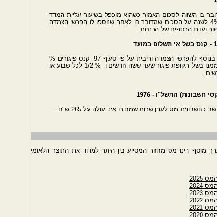
בר בו השווה לסכום האמור כשהוא מוכפל בשיעור עליית המדד
בתקופה הנדונה, בתוספת ריבית בשיעור של ‎4% לשנה על הסכום שמדובר בו לאחר שנוספו לו הפרשי הצמדה
שור ועדת הכספים של הכנסת.
לא שולם מס במועד שנקבע לכך, יווסף עליו, בנוסף להפרשי הצמדה וריבית על פי סעיף ‎97, קנס פיגורים %
‎1/4 מסכום החוב שבפיגור לכל שבוע או חלק ממנו בשל תקופת פיגור שעד ששה חדשים ו- % ‎1/2 לכל שבוע או
שים.
שבונית מס לענין שרות שמחירו אינו עולה על ‎265 ש"ח.
נס לתוקף בתאריך 1.7.76 - מס ערך מוסף הינו מס מחזור המסייע בין היתר למדוד את התוצר הלאומי