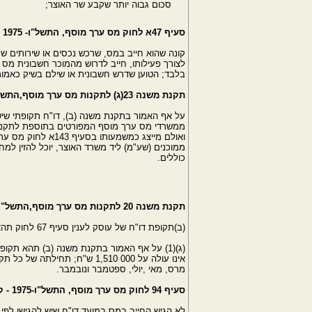
סכום גבוה יותר שקבע שר האוצר;
סעיף ‎47א לחוק מס ערך מוסף, התשל"ו- ‎1975 - חובת עוסק בעת רכישה
לצורך פעילותו, חייב לדרוש מהמוכר חשבונית מס 
בלבד; הטוען שדרש חשבונית או שילם בשיק כאמור 
תקנת משנה ‎23(ג) לתקנות מס ערך מוסף,התשל"ו-1976
ממשרדי מס ערך מוסף המפורטים בתוספת לתקנות מס ערך מוסף (ר
ממוכנים (שע"מ) ליד משרד האוצר, יוכל להזין ל
כוללים.
תקנת משנה ‎20 לתקנות מס ערך מוסף,התשל"ו-1976
(ב)תקופת דו"ח של עוסק לענין סעיף ‎67 לחוק תהא בת חודש ותחילתה באחד בחודש.
(ג)(‎1) על אף האמור בתקנת משנה (ב) תהא ת
אינו עולה על ‎1,510 000 ש"ח;
מרס, מאי ,יולי, ספטמבר ונובמבר.
סעיף ‎94 לחוק מס ערך מוסף, התשל"ו-1975 - קנס על איחור בהגשת דו"ח