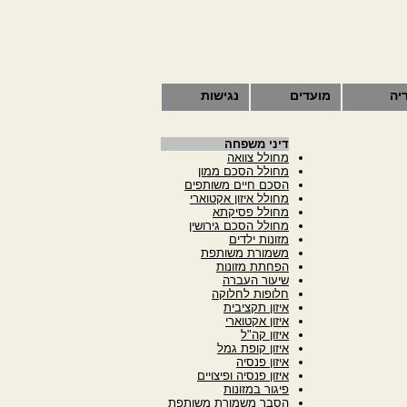
יה
מועדים
נגישות
דיני משפחה
מחולל צוואה
מחולל הסכם ממון
הסכם חיים משותפים
מחולל איזון אקטוארי
מחולל פסיקתא
מחולל הסכם גירושין
מזונות ילדים
משמורת משותפת
הפחתת מזונות
שיעור העברה
חלופות לחלוקה
איזון תקציבית
איזון אקטוארי
איזון קה"ל
איזון קופת גמל
איזון פנסיה
איזון פנסיה ופיצויים
פיגור במזונות
הסבר משמורת משותפת