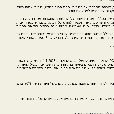
ר, צמיחה מבוקרת של החובות. תחת החוק החדש, חובות יצמחו באופן
מקשות על חייבים לפרוע את חובם.
החשב הכללי - משרד האוצר. כל הריביות המחושבות מכוח תקנה ריבית
לי ומפורסמות עד העשירי לחודש כל רבעון. בעבר שימשו הריביות
ך משפטי בלבד. כיום משמשות ריביות אלה כבסיס לחישוב הריבית
 הכללי לפיהם מחושבת הריבית על פי חוק ובאין נתונים אלו - בתחילת
כל רבעון - הריבית תחושב לפי ריבית ידועה עד עדכון החשב מדד המחירים לצרכן נלקח בדיוק עד 6 ספרות אחרי הנקודה
ית
תיקון 9 לחוק פסיקת ריבית והצמדה, התשפ"ד-2023 ולחוק ההוצאה לפועל, נכנס לתוקף ב-1.1.2025 והביא עימו בשורה
יס שינויים דרמטיים בעיקר במנגנון ריבית הפיגורים, ומוביל להפחתה
פת שחייב יצטרך לשלם בגין איחור בתשלום החוב, אם יתמיד בפריסת התשלומים
חייבים שיעמדו בצו התשלומים שנקבע להם בהוצאה לפועל, ייהנו מהטבה משמעותית שתכלול הפחתה של 70% בדמי
יעילה יותר, על ידי יצירת תמריצים אפקטיביים לתשלום חובות ויצירת