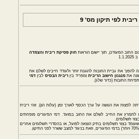
בית לפי תיקון מס' 9
החוב המעודכן, תוך יישום הוראות
חוק פסיקת ריבית והצמדה
1.1
הפוך את גביית החובות להוגנת יותר ולעודד חייבים לשלם את
משנה את
מנגנון חישוב הריבית
ומפריד בין
ריבית הבסיס
לבין
דמי
יחת החובות (כדור שלג).
 לפצות את הנושה על ערך הכסף לאורך זמן (עלות הון). זוהי ריבית
לתמרץ את החייב לשלם את החוב במועד. דמי הפיגורים מופחתים
ווי תשלומים.
עומד בצווי תשלומים בתיק הוצאה לפועל, או בהסדרי תשלומים אחרים