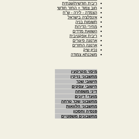
ריבית חודשית/שנתית
חוב צמוד + החזר חודשי
הצמדה - לירה - ש"ח
אינפלציה בישראל
תשומות בניה
מחירי הדירות
השוואת מדדים
ריבית אפקטיבית
ארנונה פיגורים
ארנונה החזרים
נכיון שיק
משכנתא צמודה
מיסוי מקרקעין
מחשבוני נזיקין
חישובי שכר
חישובי עסקים
דיני משפחה
מועדי דיונים
מחשבוני שכר טרחה
מחשבוני הלוואות
פנסיה וחסכון
מחשבונים משפטיים