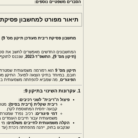
הסברים משפטיים נוספים:
תיאור מפורט למחשבון פסיקת רי
מחשבון פסיקת ריבית מעודכן תיקון מס' 9)
המחשבונים החדשים מאפשרים לחשב את סכום 
(תיקון מס' 9), התשפ"ד-2023
, שנכנס לתוקף ב .2025
תיקון מס' 9
הוא רפורמה משמעותית שמטרתה ל
חובם, במיוחד בתיקי הוצאה לפועל. התיקון 
הפיגורים
, מה שמביא להפחתה משמעותית בתפ
1. עקרונות השינוי בתיקון 9:
פיצול ה"ריבית" לשני רכיבים:
ריבית שקלית (ריבית בסיס):
מטרתה
קבועה יחסית המתווספת לקרן.
דמי פיגורים:
רכיב נפרד שמטרתו 
משמעותית עבור חייבים העומדים בצ
הקלה משמעותית לחייבים משלמים:
מי ש
שנקבעו בחוק, ייהנה מהפחתה ניכרת (עד 70% ויותר) בדמי הפיגורים, וזאת בניגוד למצב ששרר לפני התיקון.