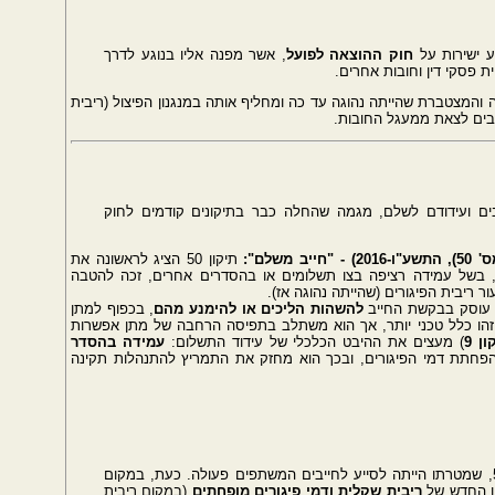
 ישירות על
חוק ההוצאה לפועל
, אשר מפנה אליו בנוגע לדרך
 פסקי דין וחובות אחרים.
 והמצטברת שהייתה נהוגה עד כה ומחליף אותה במנגנון הפיצול (ריבית
יבים לצאת ממעגל החובות.
יבים ועידודם לשלם, מגמה שהחלה כבר בתיקונים קודמים לחוק
תיקון 50 הציג לראשונה את
, בשל עמידה רציפה בצו תשלומים או בהסדרים אחרים, זכה להטבה
ר ריבית הפיגורים (שהייתה נהוגה אז).
עוסק בבקשת החייב
להשהות הליכים או להימנע מהם
, בכפוף למתן
 זהו כלל טכני יותר, אך הוא משתלב בתפיסה הרחבה של מתן אפשרות
ון 9
) מעצים את ההיבט הכלכלי של עידוד התשלום:
עמידה בהסדר
פחתת דמי הפיגורים, ובכך הוא מחזק את התמריץ להתנהלות תקינה
הוא המשך והרחבה של רוח תיקון 50, שמטרתו הייתה לסייע לחייבים המשתפים פעולה. כעת, במקום
ריבית שקלית ודמי פיגורים מופחתים
(במקום ריבית