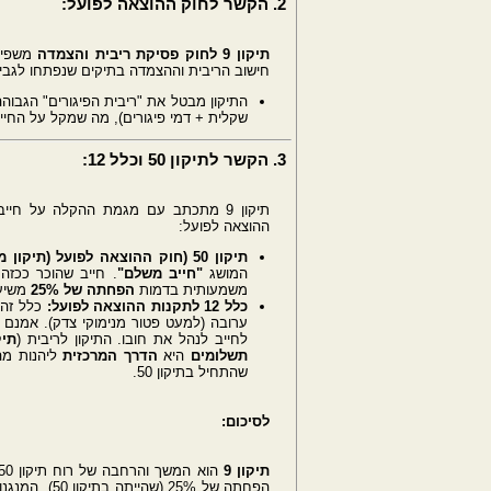
2. הקשר לחוק ההוצאה לפועל:
תיקון 9 לחוק פסיקת ריבית והצמדה
משפיע
חישוב הריבית וההצמדה בתיקים שנפתחו לגביית
התיקון מבטל את "ריבית הפיגורים" הגבוהה
שקלית + דמי פיגורים), מה שמקל על החי
3. הקשר לתיקון 50 וכלל 12:
תיקון 9 מתכתב עם מגמת ההקלה על חי
ההוצאה לפועל:
תיקון 50 (חוק ההוצאה לפועל (תיקון מס' 50), התשע"ו-2016) - "חייב משלם":
המושג
"חייב משלם"
. חייב שהוכר ככזה
משמעותית בדמות
הפחתה של 25%
משיעו
כלל 12 לתקנות ההוצאה לפועל:
כלל זה 
ערובה (למעט פטור מנימוקי צדק). אמנם
לחייב לנהל את חובו. התיקון לריבית (
תיק
תשלומים
היא
הדרך המרכזית
ליהנות מה
שהתחיל בתיקון 50.
לסיכום:
תיקון 9
הפחתה של 25% (שהייתה בתיקון 50), המנגנון החדש של