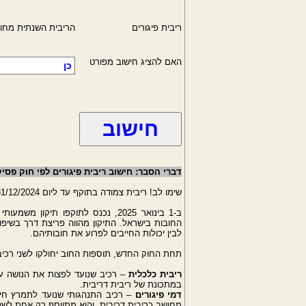
ריבית פיגורים
הריבית השנתית מחוש
האם להציג חישוב מפורט
דברי הסבר: חישוב ריבית פיגורים לפי חוק פסי
שימו לב! ריבית צמודה בתוקף עד ליום 31/12/2024
ב-1 בינואר 2025, נכנס לתוקפו תי
החובות בישראל. התיקון מהווה פריצת דרך בשיפור מ
לבין יכולות החייבים לפרוע את חובותיהם.
תחת החוק החדש, תוספות החוב יחולקו לשני רכיב
ריבית כלכלית
– רכיב שנועד לפצות את הנושה על
במתכונת של ריבית דריבית.
דמי פיגורים
– רכיב התנהגותי שנועד לתמרץ חיי
מחושב כריבית דריבית, והוא מתווסף רק אחת לשל