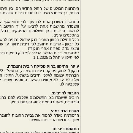
היתרונות הבולטים של החוק החדש הם, בין הית
מידתי, כך שיימנע מצב בו תוספות ריבית גבוהות 
המחשבון מעודכן אחת לרבעון - לפי נתוני אגף 
והצמדה מחושבות אחת לרבעון על ידי החשב הכל
לחישוב הריבית בגין תשלומים הנפסקים, בהלי
בהסכמים שונים.
בכל תחילת רבעון מעביר בנק ישראל נתונים לחשב
ומוצג עד 2 ספרות אחרי הנקודה
*מחשבוני ריבית החשב הכללי לפי חוק פסיקת ריב
לפי תיקון 9 החל מ 1.1.2025
עיקרי התיקון בחוק פסיקת ריבית והצמדה:
חברתית עצומה לאלפי חייבים בישראל. התיקון הכנ
של כ-70 עד 80 אחוזים בשיעור התוס
שנקבעה לו.
הטבות לחייבים:
הפיגורים, וזאת בהתאם לסוג הקרנות בתיק.
מטרת הרפורמה:
הרפורמה נועדה להפוך את גביית החובות להוגנת ו
איזון בין זכויות החייבים והנושים.
התאמת ריביות: