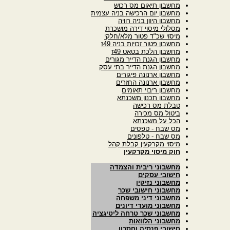
מחשבון תיאום מס רכוש
מחשבון יום הרכישה בניה עצמית
מחשבון היוון בניה רוויה
מסלולי מיסוי דירה מושכרת
מיסוי שכ"ד פטור מלא/חלקי
מחשבון פטור זכויות בניה 49ז
מחשבון הלכת בטאט 49ז
מחשבון הגנת הדייר מגורים
מחשבון הגנת הדייר בתי עסק
מחשבון ארנונה פיגורים
מחשבון ארנונה החזרים
מחשבון ריבוי תאומים
מחשבון תכנון משכנתא
טבלת מס רכישה
ביטול מס מכירה
הכל על משכנתא
מס שבח - טפסים
מס שבח - טלפונים
מיסוי מקרקעין קבלת קהל
חוק מיסוי מקרקעין
מחשבוני ריבית והצמדה
חישובי עסקים
מחשבוני נזיקין
מחשבוני חישובי שכר
מחשבוני דיני משפחה
מחשבוני מועדי דיונים
מחשבוני שכר טרחה ליטיגציה
מחשבוני הלוואות
חישובי פנסיה וחסכון