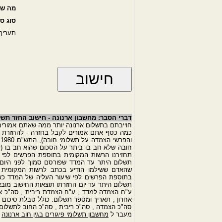
מה שה
סוג סי
תעריף
דברי הסבר: מחשבון ארנונה - חישוב החזר תשל
חוייבתם בתשלום ארנונה יותר ממה שאתם אמורים ל
כמה כסף אתם אמורים לקבל בחזרה - להחזרת הכס
תחזירנו הרשות המקומית בתוספת הפרשים לפי ש
שהאדם ששילמו הודיע בכתב לרשות המקומית ש
תשלום היתר עד יום החזרתו תוצאות החישוב מובא
ע"ח הצמדה למדד , ע"ח הצמדת ריבית , סה"כ צב
אחרון , תאריך ומספר תשלום. כולל טבלת סיכום ה
סה"כ הצמדה , סה"כ ריבית , סה"כ החוב לתשלום
מעבר ל
מחשבון תשלומי פיגורים בגין חוב ארנונה
-