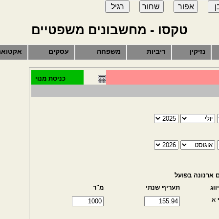
טקסו - מחשבונים משפטיים
נזיקין
ריביות
משפחה
עסקים
אקטואר
כניסת מנוי
 ארנונה בפועל
ווג
תעריף שנתי
מ"ר
 א