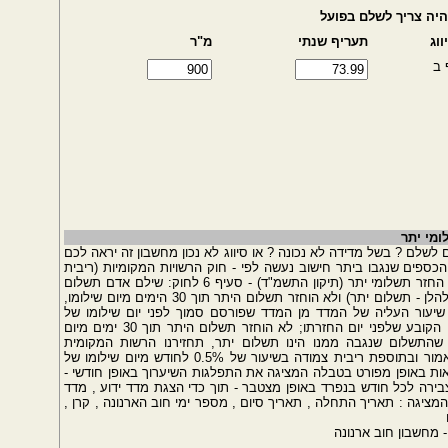
יה צריך לשלם בפועל
ווג
תעריף שנתי
מ"ר
 ב
ומי יתר
שלם ? בשל מדידה לא נכונה ? או סיווג לא נכון מחשבון זה יראה לכם
פים שנגבו ביתר חישוב נעשה לפי - חוק הרשויות המקומיות (ריבית
והפרשי הצמדה על תשלומי חובה), התש"ם 1980 החזר תשלומי יתר (תיקון התשמ"ד) - סעיף 6 לחוק: שילם אדם תשלום
חובה שלא חב בו ביתר על הסכום שהוא חב בו (להלן - תשלום יתר) ולא הוחזר תשלום היתר תוך 30 הימים מיום שילומו,
יעור העליה של המדד מן המדד שפורסם סמוך לפני יום שילומו של
תשלום היתר עד המדד שפורסם סמוך לפני היום הקובע שלפני יום החזרתו; לא הוחזר תשלום היתר תוך 30 ימים מיום
התשלום שנגבה ממנו הינו תשלום יתר, תחזירנו הרשות המקומית
בתוספת הפרשים לפי שיעור העליה של המדד כאמור ובתוספת ריבית צמודה בשיעור של 0.5% לחודש מיום שילומו של
ות באופן מפורט בטבלה המציגה את התפלגות השיערוך באופן חודשי -
ירה לכל חודש בנפרד באופן מצטבר - תוך כדי הצגת מדד ידוע , מדד
מציגה : תאריך התחלה , תאריך סיום , מספר ימי חוב הארנונה , קרן ,
 מחשבון חוב ארנונה