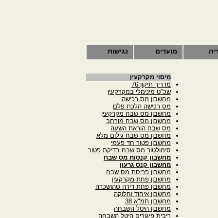
יה
מועדים
נגישות
מיסוי מקרקעין
מדריך תיקון 76
שכ"ט מינימלי במקרקעין
מחשבון מס רכישה
מס רכישה הלכת פלם
מחשבון מס שבח מקרקעין
מחשבון מס שבח מורחב
מס שבח הוראת השעה
מחשבון מס שבח גילום מלא
מחשבון פטור חד פעמי
סימולטור מס שבח בדיקת פטור
מחשבון קנסות מס שבח
מחשבון קנס גרעון
מחשבון פריסת מס שבח
מחשבון פחת מקרקעין
מחשבון פחת דירה שהושכרה
מחשבון איחוד וחלוקה
מחשבון תמ"א 38
מחשבון היטל השבחה
ריבית פיגורים היטל השבחה