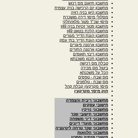
מחשבון תיאום מס רכוש
מחשבון יום הרכישה בניה עצמית
מחשבון היוון בניה רוויה
מסלולי מיסוי דירה מושכרת
מיסוי שכ"ד פטור מלא/חלקי
מחשבון פטור זכויות בניה 49ז
מחשבון הלכת בטאט 49ז
מחשבון הגנת הדייר מגורים
מחשבון הגנת הדייר בתי עסק
מחשבון ארנונה פיגורים
מחשבון ארנונה החזרים
מחשבון ריבוי תאומים
מחשבון תכנון משכנתא
טבלת מס רכישה
ביטול מס מכירה
הכל על משכנתא
מס שבח - טפסים
מס שבח - טלפונים
מיסוי מקרקעין קבלת קהל
חוק מיסוי מקרקעין
מחשבוני ריבית והצמדה
חישובי עסקים
מחשבוני נזיקין
מחשבוני חישובי שכר
מחשבוני דיני משפחה
מחשבוני מועדי דיונים
מחשבוני שכר טרחה ליטיגציה
מחשבוני הלוואות
חישובי פנסיה וחסכון