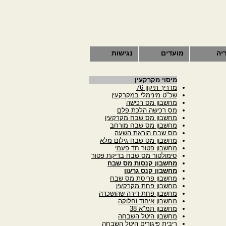
יה
מועדים
נגישות
מיסוי מקרקעין
מדריך תיקון 76
שכ"ט מינימלי במקרקעין
מחשבון מס רכישה
מס רכישה הלכת פלם
מחשבון מס שבח מקרקעין
מחשבון מס שבח מורחב
מס שבח הוראת השעה
מחשבון מס שבח גילום מלא
מחשבון פטור חד פעמי
סימולטור מס שבח בדיקת פטור
מחשבון קנסות מס שבח
מחשבון קנס גרעון
מחשבון פריסת מס שבח
מחשבון פחת מקרקעין
מחשבון פחת דירה שהושכרה
מחשבון איחוד וחלוקה
מחשבון תמ"א 38
מחשבון היטל השבחה
ריבית פיגורים היטל השבחה