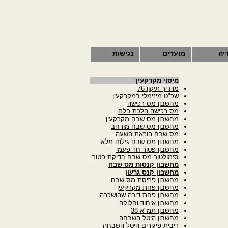
יה
מועדים
נגישות
מיסוי מקרקעין
מדריך תיקון 76
שכ"ט מינימלי במקרקעין
מחשבון מס רכישה
מס רכישה הלכת פלם
מחשבון מס שבח מקרקעין
מחשבון מס שבח מורחב
מס שבח הוראת השעה
מחשבון מס שבח גילום מלא
מחשבון פטור חד פעמי
סימולטור מס שבח בדיקת פטור
מחשבון קנסות מס שבח
מחשבון קנס גרעון
מחשבון פריסת מס שבח
מחשבון פחת מקרקעין
מחשבון פחת דירה שהושכרה
מחשבון איחוד וחלוקה
מחשבון תמ"א 38
מחשבון היטל השבחה
ריבית פיגורים היטל השבחה