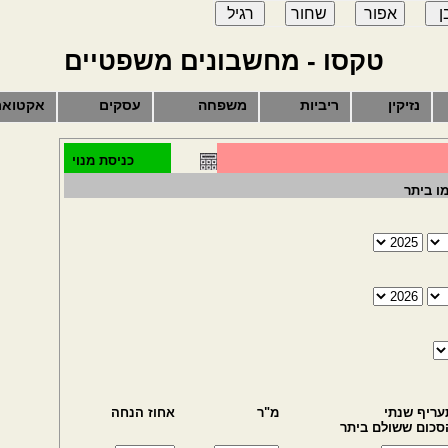
טקסו - מחשבונים משפטיים
נזיקין
ריביות
משפחה
עסקים
אקטואר
כניסת מנוי
ו ביתר
עריף שנתי
מ"ר
אחוז הנחה
סכום ששולם ביתר