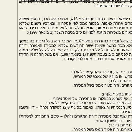
ואולם, לעניין מכירת דירת מגורים בתקופה שמיום י"ט בטבת התשע"ג (1 בינואר 2013) ועד יום י"ז בטבת התשפ"א (1
(2) הדירה הנמכרת היא דירתו היחידה של המוכר בישראל ובאזור כהגדרתו בסעיף 16א, והמוכר לא מכר, במשך שמונה
רים אחרת כאמור, בפטור ממס לפי פסקה זו, ובארבע השנים שקדמו
ת מגורים אחת כאמור; הוראה זו לא תחול על מכירת חלק בדירה שהוא
(2) הדירה הנמכרת היא דירתו היחידה של המוכר בישראל ובאזור כהגדרתו בסעיף 16א, והמוכר הוא בעל הזכות בה במשך
, ולא מכר במשך שמונה עשר החודשים שקדמו למכירה האמורה, דירת
הוראה זו לא תחול על מכירת חלק בדירה שאינו עולה על שליש ממנה
ועל מכירת דירה שהושכרה למגורים בשכירות מוגנת לפני יום כ"ב בטבת תשנ"ז (1 בינואר 1997), אם בשל החלק או הדירה
ריש, או בן זוגו של צאצא של המוריש;
ים אחת בלבד;
 המגורים, היה פטור ממס בשל המכירה.
עותו בסעיף
61
(ה);
ושה מוכר שהוא מוסד ציבורי ובלבד שנתקיימו כל אלה:
(1) המוסד הציבורי מגיש דין וחשבון שנתי לגבי נכסיו, הכנסותיו והוצאותיו, כאמור בסעיף 9(2) לפקודה (להלן – דין וחשבון
מכירה;
ורה שנתקבל ממכירת דירת המגורים (להלן – סכום התמורה) למטרותיו
ור בדין וחשבון השנתי;