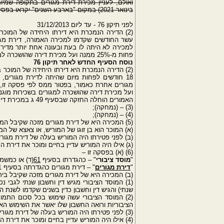
בינואר 2021) במקום "בארבע השנים" יקראו בפסקה זו "בשמונה השנים".
לפני תיקון 76 - עד ליום 31/12/2013
עשר החודשים שקדמו למכירה האמורה, דירת מגו
למכירה לא היתה לו בעת ובעונה אחת יותר מדיר
פחות מ-25% ממנה ועל מכירת דירה שהושכרה למגורים בשכירות מוגנת לפני יום כ"ב בטבת תשנ"ז (1 בינואר 1997);
נוסח הסעיף החדש לאחר תיקון 76
18 חודשים לפחות מיום שהיתה לדירת מגורים
מגורים אחרת כאמור, בפטור ממס לפי פסקה זו, 
האמורים הוחלה החזקה שבסעיף 49 ג במכירת דירת מגורים אחרת בפטור ממס לפי פקודה זו.
(3) – (נמחקה);
(4) – (נמחקה);
(5) המכירה היא של דירת מגורים מזכה שקיבל המוכר בירושה, ובלבד שהתקיימו כל אלה:
(א) המוכר הוא בן זוגו של המוריש, או צאצא של המו
(ב) לפני פטירתו היה המוריש בעלה של דירת מגור
(ג) אילו היה המוריש עדיין בחיים ומוכר את דירת
(6) (א) בפסקה זו –
"
מוסד ציבורי
" – כהגדרתו בסעיף
61
(ד) או כמשמ
"
דירת מגורים
" – דירת מגורים כהגדרתה בסעיף 1, אף כשהיא בבעלותו או בחכירתו של מוסד ציבורי.
(ב) המכירה היא של דירת מגורים מזכה שקיבל ביר
שנתי) והגיש דין וחשבון כדין בשנים שקדמו לשנת ה
(2) המוסד הציבורי עשה שימוש בכל סכום התמ
הציבוריות ורואה החשבון שלו יאשר את השימוש האמ
(3) לפני פטירתו היה המוריש בעלה של דירת מגורים אחת בלבד;
(4) אילו היה המוריש עדיין בחיים ומוכר את דירת המגורים, היה פטור ממס בשל המכירה;