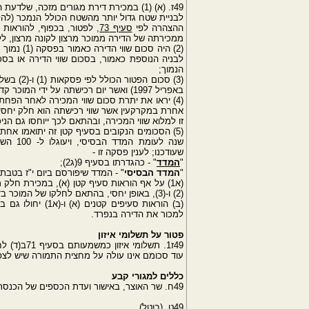
49ז. (א) (1) במכירת דירת מגורים מזכה,
לבניית שטח גדול יותר מהשטח הכולל הנמכר (להלן 
ההצהרה לפי
סעיף 73
ממכירתה של הדירה ממוכר מרצון לקונה מרצון, ללא
הנמוך;
באפריל 1997) ואשר יום רכישתה על ידי המוכר קדם למועד האמור, לא יפחת מ - 484,700 שקלים חדשים;
אחרת במקרקעין אשר שווי רכישתה הוא חלק יחסי 
זו למלוא שווי המכירה, ובהתאם לכך ייוחסו גם הניכ
שנה לע
שעודכנו; לענין פסקה זו -
"
המדד
" - כהגדרתו בסעיף 9(ג2);
"
המדד הבסיסי
" - המדד שיפורסם ביום י"ז בטבת תשנ"ח (15 בי
(א1) על אף הוראות סעיף קטן (א), במכירת חלק
(2) ו-(3), באופן יחסי, בהתאם לחלקו של המוכר בדירת המגורים המזכה.
(ב) הוראות סעיפי
למכור את הדירה בנפרד.
פטור על תשלומי איזון
עוד סכומם אינו עולה על מחצית התמורה שיש לצפו
כללים למגורי קבע
49ח. שר האוצר, באישור ועדת הכספים של הכנסת, רשאי לקבוע כללים בדבר מהותם של מגורי קבע לענין פרק זה.
49ט. (בוטל).