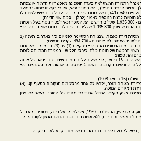
 שלדעת המנהל התמורה המשתלמת בעדה הושפעה מאפשרויות קיימות או צפויות
- זכויות לבנייה נוספת) , יהא המוכר זכאי, על פי בקשתו שתוגש במועד
, לפטור, בכפוף, להוראות סעיפים 49א ו-49ב, בשל סכום שווי המכירה, עד לסכום שיש לצפות לו
 הזכויות לבניה הנוספת כאמור (להלן – סכום שווי הדירה);
(2) היה סכום שווי הדירה כאמור בפסקה (1) נמוך מ - 1,935,300 שקלים חדשים יהא המוכר זכאי לפטור נוסף בשל הזכויות
לבניה הנוספת כאמור, בסכום שווי הדירה או בסכום ההפרש שבין 1,935,300 שקלים חדשים לבין סכום שווי הדירה, לפי
(3) סכום הפטור הכולל לפי פסקאות (1) ו-(2) בשל מכירת דירה כאמור, שבנייתה הסתיימה לפני יום כ"ג באדר ב' תשנ"ז (1
(4) יראו את יתרת סכום שווי המכירה לאחר הפחתת הסכומים הפטורים ממס לפי פסקאות (1) עד (3), כדמי מכר של זכות
משווי הרכישה של הזכות כולה, כיחס חלק שווי המכירה המתייחס לזכות
ויים והתוספות;
(5) הסכומים הנקובים בסעיף קטן זה יתואמו אחת לשנה, ב- 16 בינואר, לפי שיעור עליית המדד שיפורסם בינואר של אותה
ומת המדד הבסיסי, ויעוגלו ל- 100 השקלים החדשים הקרובים; המנהל יפרסם ברשומות את הסכומים כפי
נואר 1998).
 מדירת מגורים מזכה, יקראו כל אחד מהסכומים הנקובים בסעיף קטן (א)
ם קטנים (א) ו-(א1) יחולו גם במכירת משק חקלאי הכולל את דירת מגוריו של המוכר, כאשר לא ניתן
49ז1. תשלומי איזון כמשמעותם בסעיף 71ב(ד) לחוק המקרקעין, התשכ"ט - 1969, ששולמו לבעל דירה, פטורים ממס כל
ת לה ממכירת הדירה, ללא זכויות ההרחבה, ממוכר מרצון לקונה מרצון.