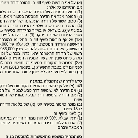
(א) על אף הוראות סעיף 49 ב
אם התקיימו כל אלה:
(1) במועד המכירה של הדירה הראשונה יש בבעלותו, דירת מגורים נוספת אחת בלבד )בסעיף זה - הדירה הנוספת(;
(2) המוכר מכר את הדירה הנוספת בפטור ממס, בתוך 12 חודשים מיום מכירת הדירה הראשונה;
(3) סכום השווי של הדירה הראשונה ושל הדירה הנוספת, יחד, לא עלה על 1,986,000 שקלים חדשים;
(4) המוכר רכש בשנה שלפני מכירת הדירה הנ
משווי הדירות כאמור בפסקה (3); הדירה החלופית לא תבוא במניין הדירות כאמור בפסקה (1).
השווי של הדירה הראשונה יראו כדמי מכר של זכו
כולה, כיחס שבין חלק שווי המכירה המתייחס לזכות 
(א2) הסכומים הנקובים בסעיף זה יתואמו בתח
לפני יום י"ט בטבת התשע"ג (1 בינואר 2013) ויעוגלו ל-1,000 השקלים החדשים הקרובים.
(ב) פטור לפי סעיף זה לא יינתן למוכר אחד יותר 
סייג לדירה שנתקבלה במתנה
49ו. (א) על אף האמור בהוראות הקודמות של פרק זה לא יינתן פטור במכירת דירת מגורים שהמוכר קיבל אותה במתנה –
(1) אם הדירה לא שימשה דרך קבע למגוריו של המוכר – עד שיחלפו ארבע שנים, מיום שנעשה בעלה;
(2) אם הדירה שימשה דרך קבע למגוריו של המו
שנים.
לו 18 שנים.
(ג) לענין סעיף זה –
(1) יראו קבלת 50% לפחות ממחיר הדירה במתנה, בתוך שלוש שנים שקדמו לרכישתה, כקבלתה במתנה;
(2) אם הבעלות בדירה הנמכרת משותפת לבני-זוג
המבוגר שבהם.
כשהמחיר מושפע מהאפשרות לתוספת בניה