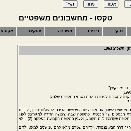
טקסו - מחשבונים משפטיים
נזיקין
ריביות
משפחה
עסקים
אקטואר
תשכ"ג 1963
ת במקרקעין";
יקרה למגורים לפחות באחת משתי התקופות שלהלן:
ה שימוש כלשהו, או תקופה שבה שימשה הדירה לפעולות חינוך, לרבות
עדת הכספים של הכנסת, כתקופה שבה שימשה הדירה למגורים; לענין
התקופה הקבועה בפסקה (1) – לא תובא בחשבון תקופה שקדמה ליום הקובע, ולענין התקופה הקבועה בפסקה (2) – לא
.
(ב) לענין פרק זה יראו מוכר ובן זוגו, למעט בן זוג הגר דרך קבע בנפרד, וילדיהם שטרם מלאו להם 18 שנים למעט ילדים