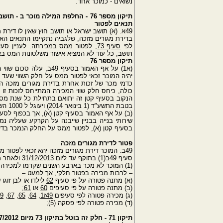
נשואים - כמוכר אחד.
תיקון מספר 76 - החלפת המילה מוכר ב - תושב ישראל או תושב חוץ שאין לו דירת מגורים במדינה שבה הוא תושב
תנאים לפטור
49א. (א) תושב ישראל או תושב חוץ שאין לו דיר
בדירת מגורים מזכה, שלגביה נתקיימו התנאים הא
לפי
סעיף 73
, לפטור ממס במכירתה. לעניין סעי
תושב, כל עוד לא המציא אישור משלטונות המס באות
תיקון מספר 76
יהיה המוכר זכאי לפטור ממס על חלק השווי שעד 
כדמי מכר של זכות אחרת בדירת מגורים מזכה הח
כולה, כיחס חלק שווי המכירה המתייחס לזכות זו ל
הנקוב בסעיף קטן זה יתואם בתחילת כל שנת מס 
בטבת התשע"ד (1 בינואר 2014) ויעוגל ל 1000 השקלים החדשים הקרובים.
שירותי בנייה בבניין שייבנה על הקרקע שעליה נ
בסעיף קטן (א), לפטור ממס על החלק הנמכר בדי
פטור לדירת מגורים מזכה
49ב. המוכר דירת מגורים מזכה יהא זכאי לפטור ממס במכירתה אם נתקיים אחד מאלה:
סעיף 49ב(1) בתוקף עד ליום 31/12/2013 ולאחר מכן ימחק - עקב תיקון 76.
(1) המוכר לא מכר בארבע השנים שקדמו למכירה
– לרבות מכירה בפטור חלקי, אך למעט –
(א) מתנה פטורה על פי סעיף
62
לילדו או לבן זוגו
(ב) מתנה פטורה על פי סעיפים
60
או
61
;
(ג) מכירה פטורה לפי סעיפים
49ז1
,
64
,
65
,
67
,
9
(ד) מכירה פטורה לפי פסקה (5);
תיקון 71 - חלק זה בוטל בתיקון 73 מיום 16/7/2012