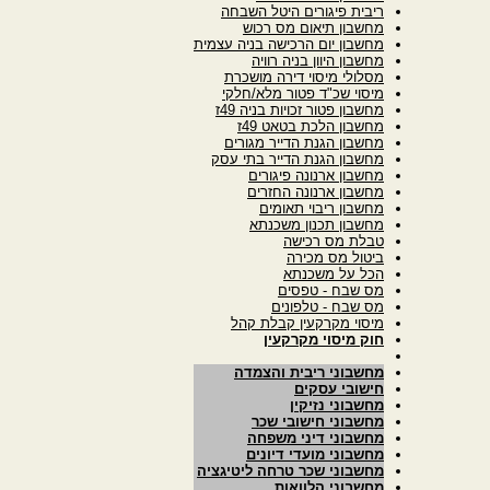
ריבית פיגורים היטל השבחה
מחשבון תיאום מס רכוש
מחשבון יום הרכישה בניה עצמית
מחשבון היוון בניה רוויה
מסלולי מיסוי דירה מושכרת
מיסוי שכ"ד פטור מלא/חלקי
מחשבון פטור זכויות בניה 49ז
מחשבון הלכת בטאט 49ז
מחשבון הגנת הדייר מגורים
מחשבון הגנת הדייר בתי עסק
מחשבון ארנונה פיגורים
מחשבון ארנונה החזרים
מחשבון ריבוי תאומים
מחשבון תכנון משכנתא
טבלת מס רכישה
ביטול מס מכירה
הכל על משכנתא
מס שבח - טפסים
מס שבח - טלפונים
מיסוי מקרקעין קבלת קהל
חוק מיסוי מקרקעין
מחשבוני ריבית והצמדה
חישובי עסקים
מחשבוני נזיקין
מחשבוני חישובי שכר
מחשבוני דיני משפחה
מחשבוני מועדי דיונים
מחשבוני שכר טרחה ליטיגציה
מחשבוני הלוואות