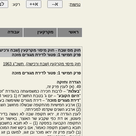
נגישות
:
רקע:
ראשי
מקרקעין
עבודה
חוק מס שבח - חוק מיסוי מקרקעין (שבח ורכישה), 
פרק חמישי 1: פטור לדירת מגורים מזכה
חוק מיסוי מקרקעין (שבח ורכישה), תשכ"ג 1963
פרק חמישי 1: פטור לדירת מגורים מזכה
הגדרה וחזקה
49. (א) לענין פרק זה,
"
בעלות
" – לרבות חכירה כמשמעותה בהגדרת "זכו
"
היום הקובע
" – יום ג' בטבת התשנ"ח (1 בינואר 1998);
"
דירת מגורים מזכה
" – דירת מגורים ששימשה בע
(1) ארבע חמישיות מהתקופה שבשלה מחושב השבח;
(2) ארבע השנים שקדמו למכירתה;
לענין הגדרה זו, יראו תקופה שבה לא נעשה בדיר
פעוטון, או דת כפי שקבע שר האוצר, באישור ו
תובא בחשבון תקופה כאמור, אם ביקש זאת המוכר