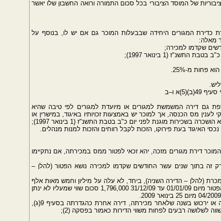
ציבוריות של המוסד הציבורי בכל סכום התמורה ורואה החשבון שלו יאשר
ו את הדירה הנמכרת כדירת המגורים היחידה שבבעלות המוכר גם אם יש לו, בנוסף על
ד מאלה:
 כדירת מגורים נוספת גם דירה המשמשת למגורים או מיועדת למגורים לפי טיבה שהיא
לענין מס הכנסה, אך למוכר יש באמצעות זכויותיו באיגוד, במישרין או
בעקיפין, חלק העולה על שליש בבעלות בה והיא לא הושכרה בשכירות מוגנת לפני יום כ"ב בטבת התשנ"ז (1 בינואר 1997);
נכסי האיגוד בעת פירוקו, הזכות לקבל רווחים והזכות למנות מנהלים.
ת סעיף 49ב, תושב ישראל המוכר דירת מגורים מזכה, יהא זכאי לפטור ממס במכירתה, אם נתקיימו
ק זה בתוך שנים עשר החודשים שקדמו למכירה נושא הפטור (להלן –
נמכרת (להלן – הדירה השניה), ביחד, לא עלה על מיליון וחמש מאות אלף
שקלים חדשים; הערת מערכת טקסו: תקרת שווי הפטור מיום 01/01/09 עד 31/12/09 1,796,000 סכום שווי שמעליו לא ינתן
(3) המוכר רכש בשנה שלפני מכירת הדירה השניה או ירכוש בשנה שלאחר מכירתה, דירה אחרת כהגדרתה בסעיף 9(ג),