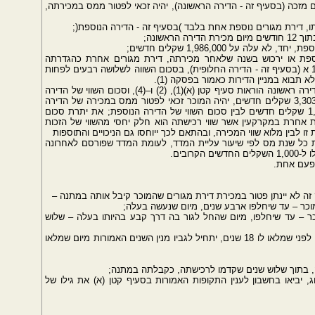
, המוכר דירת מגורים מזכה (בסעיף זה - הדירה הראשונה), יהיה זכאי לפטור ממס במכירתה,
וספת או ירכוש בשנה שלאחר מכירתה, דירת מגורים אחרת כהגדרתה
בסעיף 9(ג), בישראל או באזור כהגדרתו בסעיף 16 א (בסעיף זה - הדירה החלופית), בסכום השווה לשלושה רבעים לפחות
(א1) על אף הוראות סעיף 49 ב, התקיימו במוכר דירה ראשונה הוראות סעיף קטן (א)(1), (2) ו–(4), וסכום השווי של הדירה
הראשונה והדירה הנוספת, יחד, לא עלה על 3,303,000 שקלים חדשים, יהיה המוכר זכאי לפטור ממס במכירה של הדירה
הראשונה, על סכום השווה להפרש שבין 1,986,000 שקלים חדשים לבין סכום השווי של הדירה הנוספת; את יתרת סכום
ת אחרת במקרקעין אשר שווי רכישתה הוא חלק יחסי מהשווי של הזכות
זו לבין מלוא שווי המכירה, ובהתאם לכך ייוחסו גם הניכויים והתוספות
ילת כל שנת מס לפי שיעור עליית המדד, לעומת המדד שפורסם לאחרונה
מפעם אחת.
כר – עד שיחלפו, מיום שהחל לגור בה דרך קבע בהיותו בעלה – שלוש
(ב) מוכר כאמור בסעיף קטן (א) שקיבל את הדירה לפני שמלאו לו 18 שנים, יתחיל לגביו מנין השנים האמורות מיום שמלאו
, יביאו בחשבון לענין התקופות האמורות בסעיף קטן (א) את גילו של