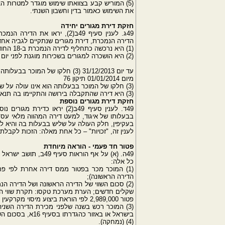
(5) המוריש קבע בצוואתו שימוש מוגדר למטרות ה
את השימוש כאמור בדין וחשבון השנתי.
חזקת דירת מגורים יחידה
49ג. לענין סעיף 49ב(2), ירא
הדירה הנמכרת, דירת מגורים שנתקיים לגביה אח
(1) היא נרכשה כתחליף לדירה הנמכרת ב-18 החודשים שקדמו למכירה;
(2) היא הושכרה למגורים בשכירות מוגנת לפני יום כ"ב בטבת התשנ"ז (1 בינואר 1997);
עד יום 31/12/2013 (3) חלקו של המוכר בבעלותה הוא פחות מ-25%.
מיום 01/01/2014 תיקון 76
(3) חלקו של המוכר בבעלותה הוא אינו עולה על שליש.
(3) היא דירה שהתקבלה בירושה והתקיימו בה תנאי סעיף 49(ב)(5)א ו–ב
חזקת דירת מגורים נוספת
49ד. לענין סעיף 49ב(2) יראו
בבעלותו של איגוד, למעט דירה המהווה מלאי עסקי 
לענין זה, "זכויות" – כל אחת מאלה: הזכות לקבלת 
פטור חד פעמי - הוראה מיוחדת
49ה. (א) על אף הוראו
כל אלה:
(1) המוכר מכר בפטור ממס דירה אחרת לפי פר
הדירה הראשונה);
(2) סכום השווי של הדירה הראשונה ושל הדירה ה
פטור 2,989,000 לפי הוראת ביצוע מיסוי מקרקעין 04/2009 מיום 25 בינואר 2009.
בישראל או באזור כהגדרתו בסעיף 16א, בסכום השווה לשלושה רבעים לפחות משווי הדירות כאמור בפסקה (2);
(4) (נמחקה).