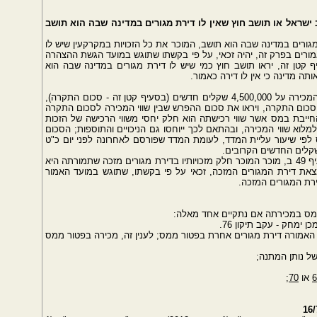
ת מגורים במדינה שבה הוא תושב, המוכר את כל הזכויות במקרקעין שיש לו
מורים בפרק זה, יהיה זכאי, על פי בקשתו שתוגש במועד הגשת ההצהרה
ף קטן זה, יראו תושב חוץ כמי שיש לו דירת מגורים במדינה שבה הוא
ה מדינה כי אין לו דירה כאמור.
(א1) על אף האמור בסעיף 49ב, עלה סכום שווי המכירה על 4,500,000 שקלים חדשים (בסעיף קטן זה - סכום התקרה),
סכום התקרה, ויראו את סכום ההפרש שבין שווי המכירה לסכום התקרה
ייבת במס אשר שווי רכישתה הוא חלק יחסי משווי הרכישה של הזכות
מלוא שווי המכירה, ובהתאם לכך ייוחסו גם הניכויים והתוספות; הסכום
לפי שיעור עליית המדד, לעומת המדד שפורסם לאחרונה לפני יום כ"ט
(ב) על אף האמור בסעיף קטן (א), אך בכפוף לסעיף 49 ב, מוכר המוכר חלק מזכויותיו בדירת מגורים מזכה שתמורתה היא
מצאת דירת המגורים המזכה, זכאי על פי בקשתו, שתוגש במועד האמור
רת המגורים המזכה.
 האמורה דירת מגורים אחרת בפטור ממס; לענין זה, מכירה בפטור ממס
 של נותן המתנה;
6
או
70
;