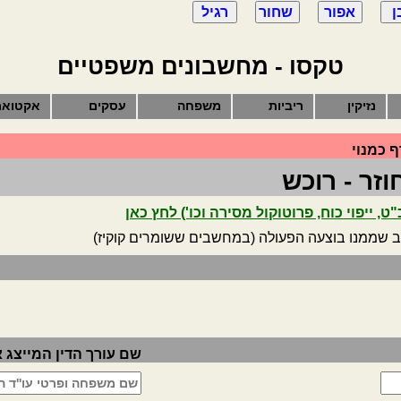
טקסו - מחשבונים משפטיים
נזיקין
ריביות
משפחה
עסקים
אקטואר
 כמנוי
וזר - רוכש
 ייפוי כוח, פרוטוקול מסירה וכו') לחץ כאן
ב שממנו בוצעה הפעולה (במחשבים ששומרים קוקיז)
שם עורך הדין המייצג 