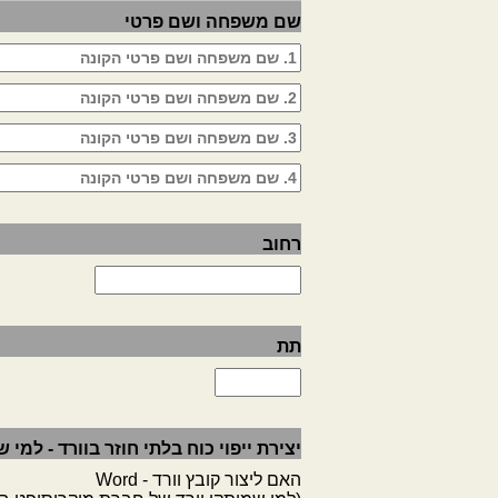
שם משפחה ושם פרטי
רחוב
תת
יצירת ייפוי כוח בלתי חוזר בוורד - למי
האם ליצור קובץ וורד - Word