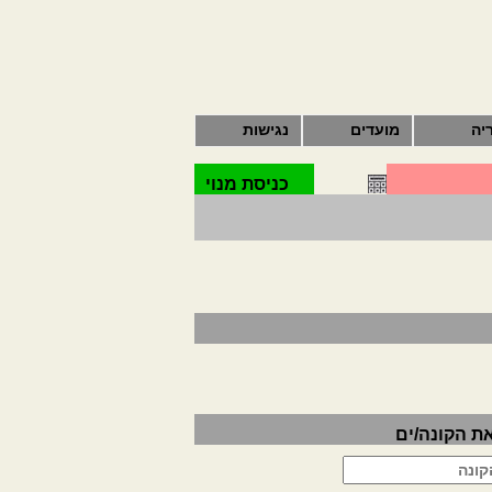
יה
מועדים
נגישות
כניסת מנוי
את הקונה/ים