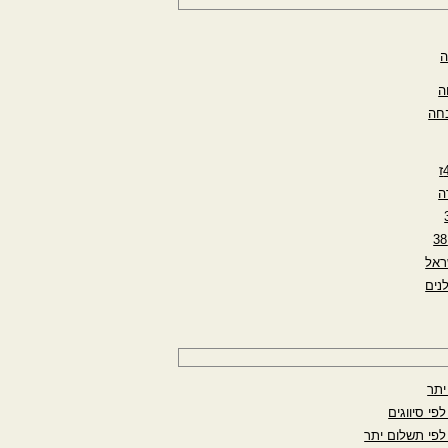
ה
ה
חה
ה
ראל
נים
יתר
פי סיווגים
לפי תשלום יתר