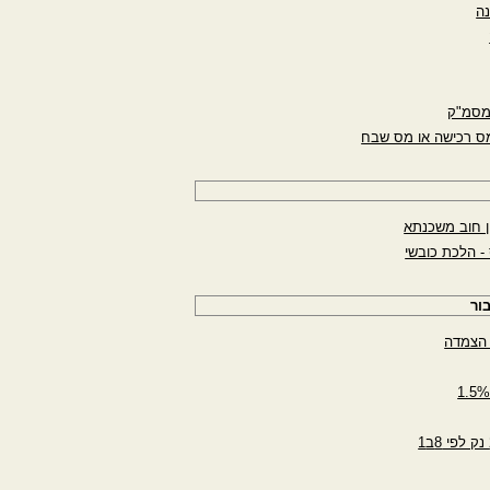
נה
 מסמ"ק
ס רכישה או מס שבח
ן חוב משכנתא
 - הלכת כובשי
ור
 הצמדה