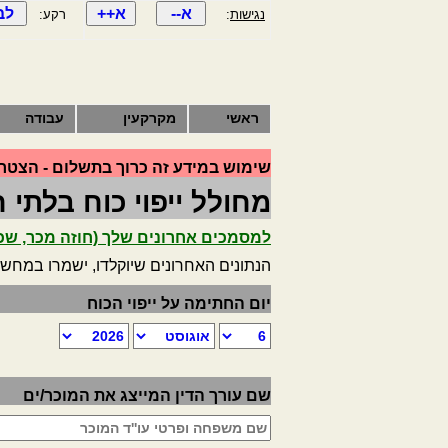
נגישות
:
רקע:
ראשי
מקרקעין
עבודה
שימוש במידע זה כרוך בתשלום - הצטרף
מחולל ייפוי כוח בלתי ח
למסמכים אחרונים שלך (חוזה מכר, שכ"ט,
הנתונים האחרונים שיוקלדו, ישמרו במחש
יום החתימה על ייפוי הכוח
שם עורך הדין המייצג את המוכר/ים